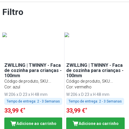
Filtro
ZWILLING | TWINNY - Faca
ZWILLING | TWINNY - Faca
de cozinha para crianças -
de cozinha para crianças -
100mm
100mm
Código de produto, SKU
:
Código de produto, SKU
:
1009472
Cor: azul
1009473
Cor: vermelho
W 206 x D 23 x H 48 mm
W 206 x D 23 x H 48 mm
Tempo de entrega:
2 - 3 Semanas
Tempo de entrega:
2 - 3 Semanas
*
*
33,99 €
33,99 €
Adicione ao carrinho
Adicione ao carrinho