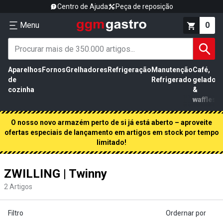
Centro de Ajuda
Peça de reposição
Menu
0
Aparelhos
Fornos
Grelhadores
Refrigeração
Manutenção
Café,
de
Refrigerado
gelados
cozinha
&
waffles
O nosso novo armazém perto de si já está aberto – aproveite
ofertas especiais de lançamento em artigos em stock por tempo
limitado!
ZWILLING | Twinny
2
Artigos
Filtro
Ordernar por