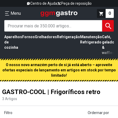
Centro de Ajuda
Peça de reposição
Menu
0
Aparelhos
Fornos
Grelhadores
Refrigeração
Manutenção
Café,
de
Refrigerado
gelados
cozinha
&
waffles
O nosso novo armazém perto de si já está aberto – aproveite
ofertas especiais de lançamento em artigos em stock por tempo
limitado!
GASTRO-COOL | Frigoríficos retro
3
Artigos
Filtro
Ordernar por