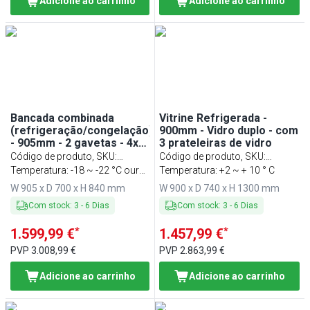
Adicione ao carrinho
Adicione ao carrinho
Bancada combinada
Vitrine Refrigerada -
(refrigeração/congelação)
900mm - Vidro duplo - com
- 905mm - 2 gavetas - 4x
3 prateleiras de vidro
GN 1/1
Código de produto, SKU
:
Código de produto, SKU
:
TSSH221
Temperatura: -18 ~ -22 °C our
KTH9713R
Temperatura: +2 ~ + 10 ° C
+2 ~ +8 °C
W 905 x D 700 x H 840 mm
W 900 x D 740 x H 1300 mm
Com stock
:
3
-
6
Dias
Com stock
:
3
-
6
Dias
*
*
1.599,99 €
1.457,99 €
PVP
3.008,99 €
PVP
2.863,99 €
Adicione ao carrinho
Adicione ao carrinho