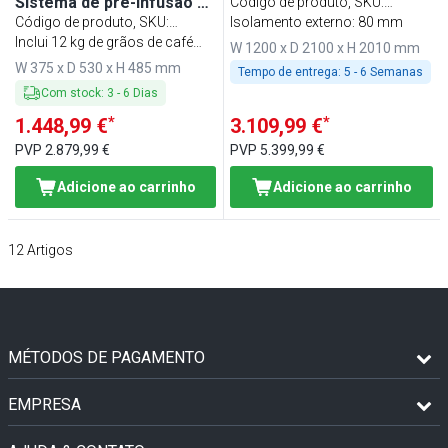
refrigeração
Sistema de pré-infusão &
Código de produto, SKU
:
1 lança de vapor
Código de produto, SKU
:
KF1221#WKAF5ND
Isolamento externo: 80 mm
KMF1#COFFEE
Inclui 12 kg de grãos de café
W 1200 x D 2100 x H 2010 mm
GRÁTIS
W 375 x D 530 x H 485 mm
Tempo de entrega:
5 - 6 Semanas
Com stock
:
3
-
6
Dias
*
*
1.448,99 €
3.109,99 €
PVP
2.879,99 €
PVP
5.399,99 €
Adicione ao carrinho
Adicione ao carrinho
12
Artigos
MÉTODOS DE PAGAMENTO
EMPRESA