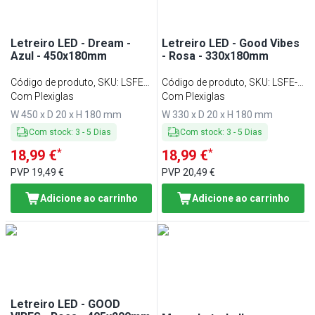
Letreiro LED - Dream -
Letreiro LED - Good Vibes
Azul - 450x180mm
- Rosa - 330x180mm
Código de produto, SKU
:
LSFE-
Código de produto, SKU
:
LSFE-
DREAM
Com Plexiglas
VIBES1
Com Plexiglas
W 450 x D 20 x H 180 mm
W 330 x D 20 x H 180 mm
Com stock
:
3
-
5
Dias
Com stock
:
3
-
5
Dias
*
*
18,99 €
18,99 €
PVP
19,49 €
PVP
20,49 €
Adicione ao carrinho
Adicione ao carrinho
Letreiro LED - GOOD