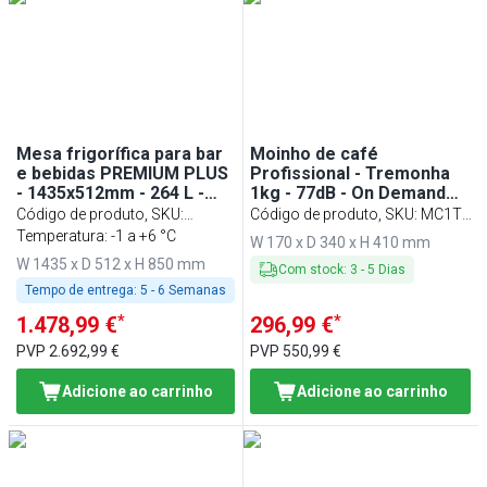
Mesa frigorífica para bar
Moinho de café
e bebidas PREMIUM PLUS
Profissional - Tremonha
- 1435x512mm - 264 L -
1kg - 77dB - On Demand
com 2 portas de batente
(sem doseador) -
Código de produto, SKU
:
Código de produto, SKU
:
MC1T-
em vidro - Preto
Vermelho
BGKGFA2N
Temperatura: -1 a +6 °C
RED
W 170 x D 340 x H 410 mm
W 1435 x D 512 x H 850 mm
Com stock
:
3
-
5
Dias
Tempo de entrega:
5 - 6 Semanas
*
*
1.478,99 €
296,99 €
PVP
2.692,99 €
PVP
550,99 €
Adicione ao carrinho
Adicione ao carrinho