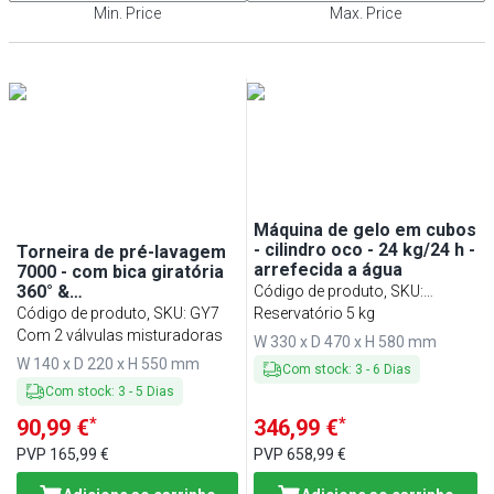
Min. Price
Max. Price
Máquina de gelo em cubos
- cilindro oco - 24 kg/24 h -
Torneira de pré-lavagem
arrefecida a água
7000 - com bica giratória
360° &
Código de produto, SKU
:
profissional/industrial -
Código de produto, SKU
:
GY7
EWBH345W-N
Reservatório 5 kg
ligação 1/2" |
Com 2 válvulas misturadoras
W 330 x D 470 x H 580 mm
21x220x565mm
W 140 x D 220 x H 550 mm
Com stock
:
3
-
6
Dias
Com stock
:
3
-
5
Dias
*
*
90,99 €
346,99 €
PVP
165,99 €
PVP
658,99 €