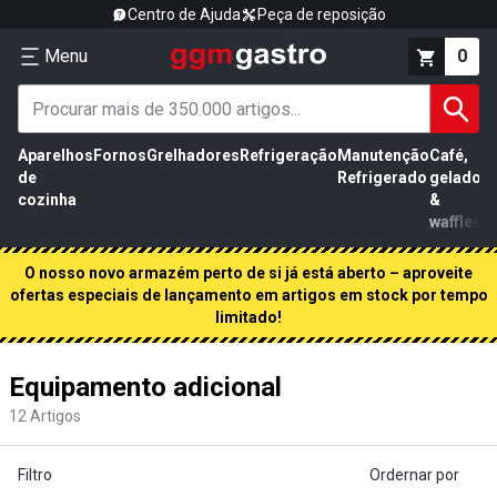
Centro de Ajuda
Peça de reposição
Menu
0
Aparelhos
Fornos
Grelhadores
Refrigeração
Manutenção
Café,
de
Refrigerado
gelados
cozinha
&
waffles
O nosso novo armazém perto de si já está aberto – aproveite
ofertas especiais de lançamento em artigos em stock por tempo
limitado!
Equipamento adicional
12
Artigos
Filtro
Ordernar por