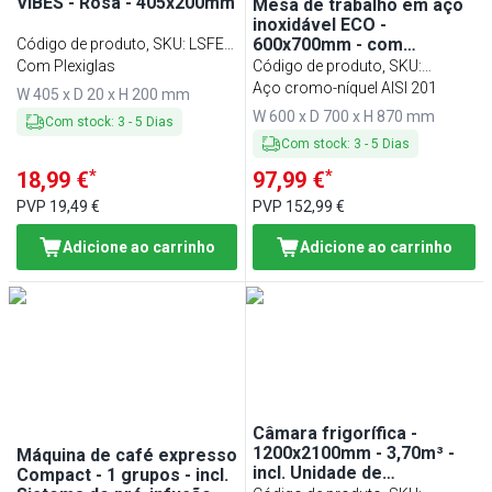
VIBES - Rosa - 405x200mm
Mesa de trabalho em aço
inoxidável ECO -
600x700mm - com
Código de produto, SKU
:
LSFE-
prateleira inferior
VIBES2
Com Plexiglas
Código de produto, SKU
:
ATK67#ECO
Aço cromo-níquel AISI 201
W 405 x D 20 x H 200 mm
W 600 x D 700 x H 870 mm
Com stock
:
3
-
5
Dias
Com stock
:
3
-
5
Dias
*
*
18,99 €
97,99 €
PVP
19,49 €
PVP
152,99 €
Adicione ao carrinho
Adicione ao carrinho
Câmara frigorífica -
1200x2100mm - 3,70m³ -
Máquina de café expresso
incl. Unidade de
Compact - 1 grupos - incl.