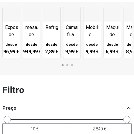
Expositor
mesas
Refrigeração
Câmaras
Mobiliário
Máquinas
Máq
de
de
frias
em
de
d
bolo
resfriamento
+
aço
fazer
ca
desde
desde
desde
desde
desde
desde
des
e
de
agregados
inoxidável
cubos
exp
96,99 €
949,99 €
2,89 €
9,99 €
9,99 €
6,99 €
8,9
sobremesas
bar
de
gelo/fabrica
de
cubos
de
Filtro
gelo
Preço