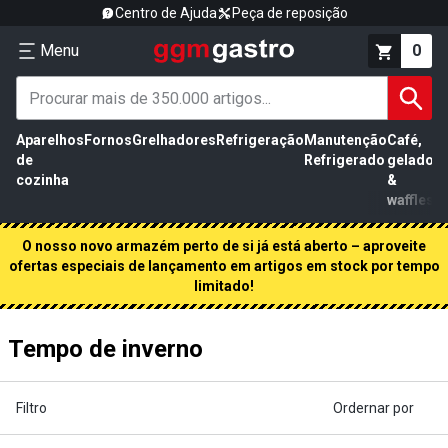
Centro de Ajuda
Peça de reposição
Menu
0
Aparelhos
Fornos
Grelhadores
Refrigeração
Manutenção
Café,
de
Refrigerado
gelados
cozinha
&
waffles
O nosso novo armazém perto de si já está aberto – aproveite
ofertas especiais de lançamento em artigos em stock por tempo
limitado!
Tempo de inverno
Filtro
Ordernar por