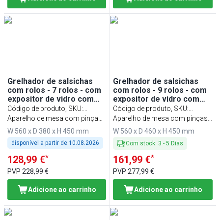
Grelhador de salsichas
Grelhador de salsichas
com rolos - 7 rolos - com
com rolos - 9 rolos - com
expositor de vidro com
expositor de vidro com
prateleira
prateleira
Código de produto, SKU
:
Código de produto, SKU
:
HDGJ7N#GHDGJ7N
Aparelho de mesa com pinças
HDGJ9N#GHDGJ9N
Aparelho de mesa com pinças
de servir
de servir
W 560 x D 380 x H 450 mm
W 560 x D 460 x H 450 mm
disponível a partir de
10.08.2026
Com stock
:
3
-
5
Dias
*
*
128,99 €
161,99 €
PVP
228,99 €
PVP
277,99 €
Adicione ao carrinho
Adicione ao carrinho