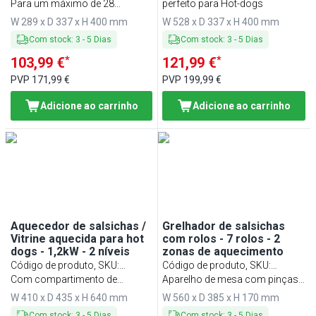
HDMHN
Para um máximo de 28
HDMH4N
perfeito para Hot-dogs
salsichas
W 289 x D 337 x H 400 mm
W 528 x D 337 x H 400 mm
Com stock
:
3
-
5
Dias
Com stock
:
3
-
5
Dias
*
*
103,99 €
121,99 €
PVP
171,99 €
PVP
199,99 €
Adicione ao carrinho
Adicione ao carrinho
Aquecedor de salsichas /
Grelhador de salsichas
Vitrine aquecida para hot
com rolos - 7 rolos - 2
dogs - 1,2kW - 2 níveis
zonas de aquecimento
Código de produto, SKU
:
Código de produto, SKU
:
HDVJ446
Com compartimento de
HDGJ7N
Aparelho de mesa com pinças
armazenamento para
de servir - 50~200°C
W 410 x D 435 x H 640 mm
W 560 x D 385 x H 170 mm
pãezinhos - Ideal para Hot-dogs
Com stock
:
3
-
5
Dias
Com stock
:
3
-
5
Dias