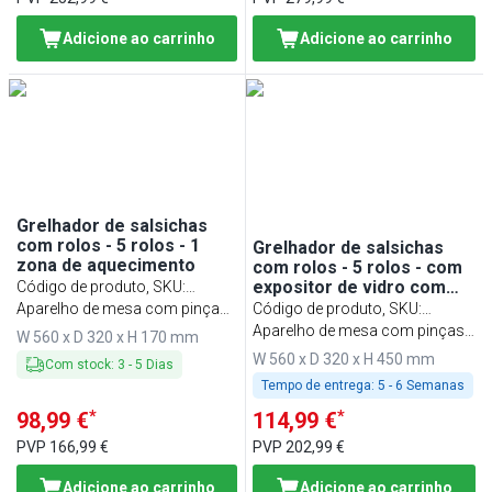
Adicione ao carrinho
Adicione ao carrinho
Grelhador de salsichas
com rolos - 5 rolos - 1
Grelhador de salsichas
zona de aquecimento
com rolos - 5 rolos - com
expositor de vidro com
Código de produto, SKU
:
prateleira - 1 zona de
HDGJ5N
Aparelho de mesa com pinças
Código de produto, SKU
:
aquecimento
de servir - 50~200°C
HDGJ5N#GHDGJ5N
Aparelho de mesa com pinças
W 560 x D 320 x H 170 mm
de servir
W 560 x D 320 x H 450 mm
Com stock
:
3
-
5
Dias
Tempo de entrega:
5 - 6 Semanas
*
*
98,99 €
114,99 €
PVP
166,99 €
PVP
202,99 €
Adicione ao carrinho
Adicione ao carrinho