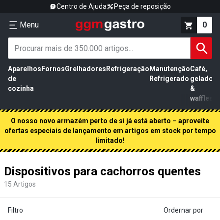
Centro de Ajuda
Peça de reposição
Menu
0
Aparelhos
Fornos
Grelhadores
Refrigeração
Manutenção
Café,
de
Refrigerado
gelados
cozinha
&
waffles
O nosso novo armazém perto de si já está aberto – aproveite
ofertas especiais de lançamento em artigos em stock por tempo
limitado!
Dispositivos para cachorros quentes
15
Artigos
Filtro
Ordernar por