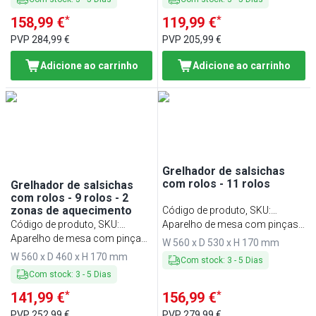
*
*
158,99 €
119,99 €
PVP
284,99 €
PVP
205,99 €
Adicione ao carrinho
Adicione ao carrinho
Grelhador de salsichas
com rolos - 11 rolos
Grelhador de salsichas
com rolos - 9 rolos - 2
zonas de aquecimento
Código de produto, SKU
:
Código de produto, SKU
:
HDGJ11N
Aparelho de mesa com pinças
HDGJ9N
Aparelho de mesa com pinças
de servir - 50~200°C
W 560 x D 530 x H 170 mm
de servir - 50~200°C
W 560 x D 460 x H 170 mm
Com stock
:
3
-
5
Dias
Com stock
:
3
-
5
Dias
*
*
141,99 €
156,99 €
PVP
252,99 €
PVP
279,99 €