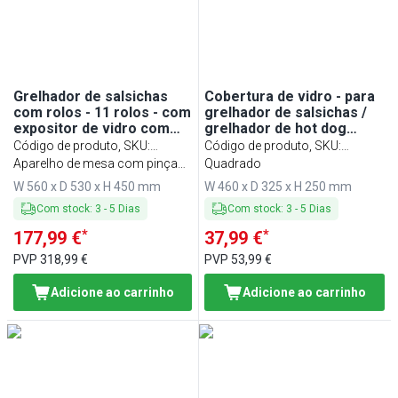
Grelhador de salsichas
Cobertura de vidro - para
com rolos - 11 rolos - com
grelhador de salsichas /
expositor de vidro com
grelhador de hot dog
prateleira
HDGJ7N
Código de produto, SKU
:
Código de produto, SKU
:
HDGJ11N#GHDGJ11N
Aparelho de mesa com pinças
GHDGJ7N
Quadrado
de servir
W 560 x D 530 x H 450 mm
W 460 x D 325 x H 250 mm
Com stock
:
3
-
5
Dias
Com stock
:
3
-
5
Dias
*
*
177,99 €
37,99 €
PVP
318,99 €
PVP
53,99 €
Adicione ao carrinho
Adicione ao carrinho