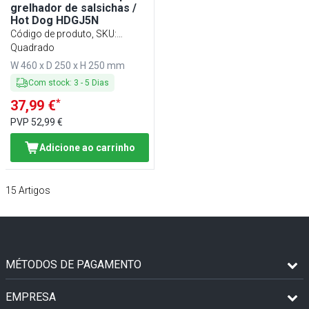
grelhador de salsichas /
Hot Dog HDGJ5N
Código de produto, SKU
:
GHDGJ5N
Quadrado
W 460 x D 250 x H 250 mm
Com stock
:
3
-
5
Dias
*
37,99 €
PVP
52,99 €
Adicione ao carrinho
15
Artigos
MÉTODOS DE PAGAMENTO
EMPRESA