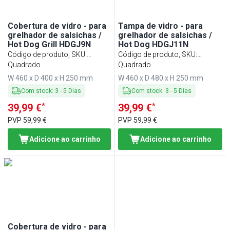
Cobertura de vidro - para
Tampa de vidro - para
grelhador de salsichas /
grelhador de salsichas /
Hot Dog Grill HDGJ9N
Hot Dog HDGJ11N
Código de produto, SKU
:
Código de produto, SKU
:
GHDGJ9N
Quadrado
GHDGJ11N
Quadrado
W 460 x D 400 x H 250 mm
W 460 x D 480 x H 250 mm
Com stock
:
3
-
5
Dias
Com stock
:
3
-
5
Dias
*
*
39,99 €
39,99 €
PVP
59,99 €
PVP
59,99 €
Adicione ao carrinho
Adicione ao carrinho
Cobertura de vidro - para