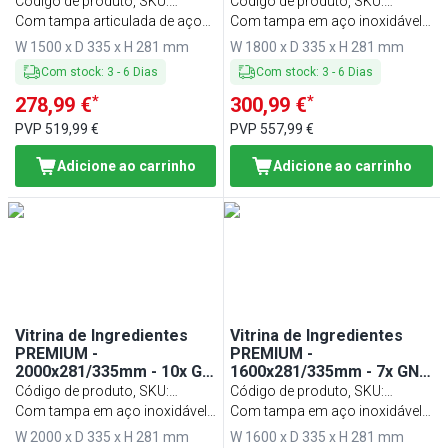
Código de produto, SKU
:
Código de produto, SKU
:
AGG153END
Com tampa articulada de aço
AGG183END
Com tampa em aço inoxidável
inoxidável
articulada
W 1500 x D 335 x H 281 mm
W 1800 x D 335 x H 281 mm
Com stock
:
3
-
6
Dias
Com stock
:
3
-
6
Dias
*
*
278,99 €
300,99 €
PVP
519,99 €
PVP
557,99 €
Adicione ao carrinho
Adicione ao carrinho
Vitrina de Ingredientes
Vitrina de Ingredientes
PREMIUM -
PREMIUM -
2000x281/335mm - 10x GN
1600x281/335mm - 7x GN
1/4
1/4
Código de produto, SKU
:
Código de produto, SKU
:
AGG203END
Com tampa em aço inoxidável
AGG163END
Com tampa em aço inoxidável
articulada
articulada
W 2000 x D 335 x H 281 mm
W 1600 x D 335 x H 281 mm