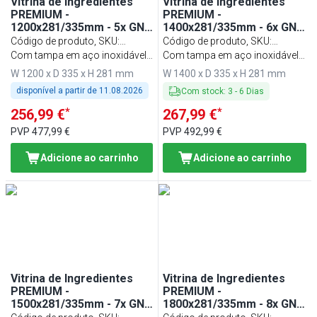
Vitrina de Ingredientes
Vitrina de Ingredientes
PREMIUM -
PREMIUM -
1200x281/335mm - 5x GN
1400x281/335mm - 6x GN
1/4
1/4
Código de produto, SKU
:
Código de produto, SKU
:
AGG123END
Com tampa em aço inoxidável
AGG143END
Com tampa em aço inoxidável
articulada
articulada
W 1200 x D 335 x H 281 mm
W 1400 x D 335 x H 281 mm
disponível a partir de
11.08.2026
Com stock
:
3
-
6
Dias
*
*
256,99 €
267,99 €
PVP
477,99 €
PVP
492,99 €
Adicione ao carrinho
Adicione ao carrinho
Vitrina de Ingredientes
Vitrina de Ingredientes
PREMIUM -
PREMIUM -
1500x281/335mm - 7x GN
1800x281/335mm - 8x GN
1/4
1/4