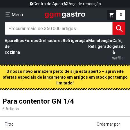
Centro de Ajuda
Peça de reposição
Menu
0
Aparelhos
Fornos
Grelhadores
Refrigeração
Manutenção
Café,
de
Refrigerado
gelados
cozinha
&
waffles
O nosso novo armazém perto de si já está aberto – aproveite
ofertas especiais de lançamento em artigos em stock por tempo
limitado!
Para contentor GN 1/4
6
Artigos
Filtro
Ordernar por