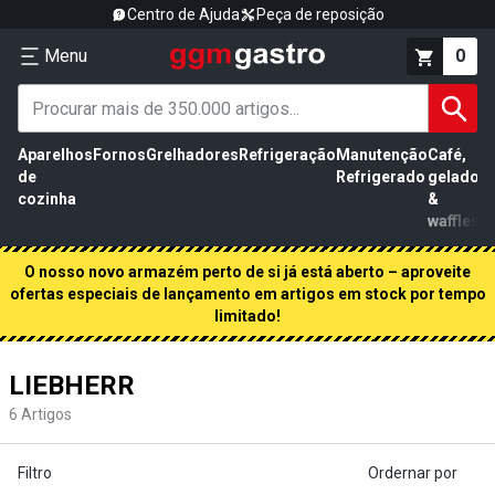
Centro de Ajuda
Peça de reposição
Menu
0
Aparelhos
Fornos
Grelhadores
Refrigeração
Manutenção
Café,
de
Refrigerado
gelados
cozinha
&
waffles
O nosso novo armazém perto de si já está aberto – aproveite
ofertas especiais de lançamento em artigos em stock por tempo
limitado!
LIEBHERR
6
Artigos
Filtro
Ordernar por