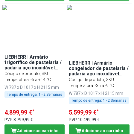
LIEBHERR | Armário
frigorífico de pastelaria /
LIEBHERR | Armário
padaria aço inoxidável
congelador de pastelaria /
PERFECTION - 854 litros -
padaria aço inoxidável
Código de produto, SKU
:
EN 600x800 - interior em
PERFECTION - 854 litros -
994556451
Temperatura: -5 a +14 °C
Código de produto, SKU
:
aço inoxidável - com 1
EN 600x800 - interior em
994489751
Temperatura: -35 a -9 °C
W 787 x D 1017 x H 2115 mm
porta
aço inoxidável - com 1
W 787 x D 1017 x H 2115 mm
Tempo de entrega:
1 - 2 Semanas
porta
Tempo de entrega:
1 - 2 Semanas
*
*
4.899,99 €
5.599,99 €
PVP
8.799,99 €
PVP
10.499,99 €
Adicione ao carrinho
Adicione ao carrinho