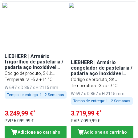
LIEBHERR | Armário
frigorífico de pastelaria /
LIEBHERR | Armário
padaria aço inoxidável
congelador de pastelaria /
PERFECTION - 602 litros -
padaria aço inoxidável
Código de produto, SKU
:
EN 600x400 - interior em
PERFECTION - 602 litros -
994553951
Temperatura: -5 a +14 °C
Código de produto, SKU
:
aço inoxidável - com 1
EN 600x400 - interior em
994489651
Temperatura: -35 a -9 °C
W 697 x D 867 x H 2115 mm
porta
aço inoxidável - com 1
W 697 x D 867 x H 2115 mm
Tempo de entrega:
1 - 2 Semanas
porta
Tempo de entrega:
1 - 2 Semanas
*
*
3.249,99 €
3.719,99 €
PVP
6.099,99 €
PVP
7.099,99 €
Adicione ao carrinho
Adicione ao carrinho