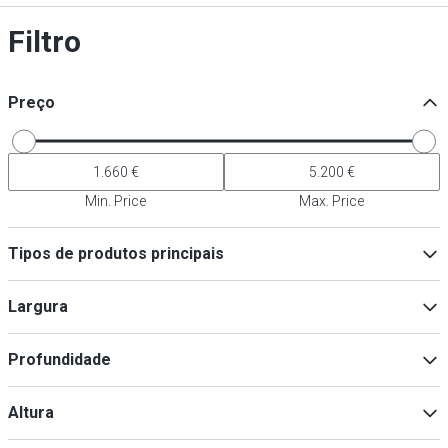
Filtro
Preço
Min. Price
Max. Price
Tipos de produtos principais
Frigoríficos
(
3
)
Largura
Congeladores
(
3
)
Profundidade
Min
Max
Altura