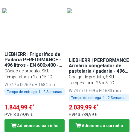
Min
Max
Min
Max
LIEBHERR | Frigorífico de
Padaria PERFORMANCE -
LIEBHERR | PERFORMANCE
496 litros - EN 600x400 -
Armário congelador de
interior em plástico - com
pastelaria / padaria - 496
Código de produto, SKU
:
1 porta - Branco
litros - EN 600x400 -
993597751
Temperatura: +1 a +15 °C
Código de produto, SKU
:
interior em plástico - com
993635651
Temperatura: -26 a -9 °C
W 747 x D 769 x H 1684 mm
1 porta - branco
W 747 x D 769 x H 1683 mm
Tempo de entrega:
1 - 2 Semanas
Tempo de entrega:
1 - 2 Semanas
*
*
1.844,99 €
2.039,99 €
PVP
3.379,99 €
PVP
3.739,99 €
Adicione ao carrinho
Adicione ao carrinho