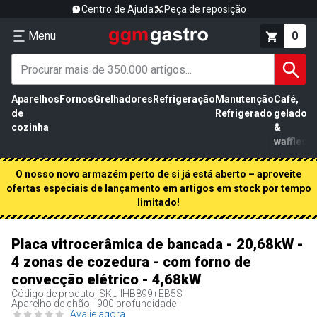
Centro de Ajuda
Peça de reposição
Menu
0
Aparelhos
Fornos
Grelhadores
Refrigeração
Manutenção
Café,
de
Refrigerado
gelados
cozinha
&
waffles
O nosso novo armazém perto de si já está aberto – aproveite
ofertas especiais de lançamento em artigos em stock por tempo
limitado!
Placa vitrocerâmica de bancada - 20,68kW -
4 zonas de cozedura - com forno de
convecção elétrico - 4,68kW
Código de produto, SKU
IHB899+EB5S
Aparelho de chão - 900 profundidade
Avalie agora