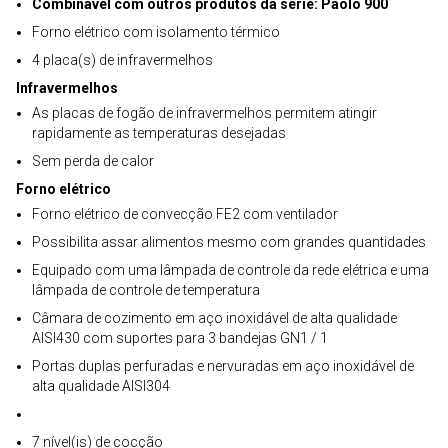
Combinável com outros produtos da série: Paolo 900
Forno elétrico com isolamento térmico
4 placa(s) de infravermelhos
Infravermelhos
As placas de fogão de infravermelhos permitem atingir
rapidamente as temperaturas desejadas
Sem perda de calor
Forno elétrico
Forno elétrico de convecção FE2 com ventilador
Possibilita assar alimentos mesmo com grandes quantidades
Equipado com uma lâmpada de controle da rede elétrica e uma
lâmpada de controle de temperatura
Câmara de cozimento em aço inoxidável de alta qualidade
AISI430 com suportes para 3 bandejas GN1 / 1
Portas duplas perfuradas e nervuradas em aço inoxidável de
alta qualidade AISI304
7 nível(is) de cocção