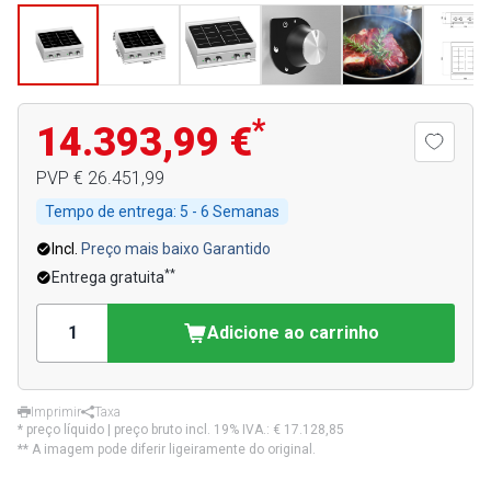
*
14.393,99 €
PVP
€ 26.451,99
Tempo de entrega:
5 - 6 Semanas
Incl.
Preço mais baixo Garantido
**
Entrega gratuita
Adicione ao carrinho
Imprimir
Taxa
* preço líquido | preço bruto incl. 19% IVA.:
€ 17.128,85
** A imagem pode diferir ligeiramente do original.