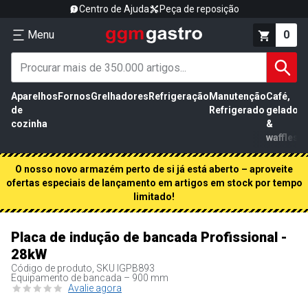
Centro de Ajuda
Peça de reposição
Menu
0
Aparelhos
Fornos
Grelhadores
Refrigeração
Manutenção
Café,
de
Refrigerado
gelados
cozinha
&
waffles
O nosso novo armazém perto de si já está aberto – aproveite
ofertas especiais de lançamento em artigos em stock por tempo
limitado!
Placa de indução de bancada Profissional -
28kW
Código de produto, SKU
IGPB893
Equipamento de bancada – 900 mm
Avalie agora