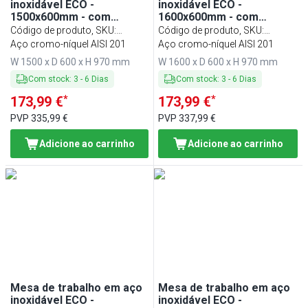
inoxidável ECO -
inoxidável ECO -
1500x600mm - com
1600x600mm - com
prateleira inferior & com
prateleira inferior & com
Código de produto, SKU
:
Código de produto, SKU
:
painel traseiro & com
painel traseiro & com
ATK156A#ECO
Aço cromo-níquel AISI 201
ATK166A#ECO
Aço cromo-níquel AISI 201
travessas de reforço
travessas de reforço
W 1500 x D 600 x H 970 mm
W 1600 x D 600 x H 970 mm
Com stock
:
3
-
6
Dias
Com stock
:
3
-
6
Dias
*
*
173,99 €
173,99 €
PVP
335,99 €
PVP
337,99 €
Adicione ao carrinho
Adicione ao carrinho
Mesa de trabalho em aço
Mesa de trabalho em aço
inoxidável ECO -
inoxidável ECO -