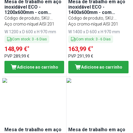
Mesa de trabalho em aço
Mesa de trabalho em aço
inoxidável ECO -
inoxidável ECO -
1200x600mm - com
1400x600mm - com
prateleira inferior & com
prateleira inferior & com
Código de produto, SKU
:
Código de produto, SKU
:
painel traseiro & com
painel traseiro & com
ATK126A#ECO
Aço cromo-níquel AISI 201
ATK146A#ECO
Aço cromo-níquel AISI 201
travessas de reforço
travessas de reforço
W 1200 x D 600 x H 970 mm
W 1400 x D 600 x H 970 mm
Com stock
:
3
-
6
Dias
Com stock
:
3
-
6
Dias
*
*
148,99 €
163,99 €
PVP
289,99 €
PVP
291,99 €
Adicione ao carrinho
Adicione ao carrinho
Mesa de trabalho em aço
Mesa de trabalho em aço