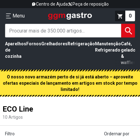
Centro de Ajuda
Peça de reposição
Menu
0
Aparelhos
Fornos
Grelhadores
Refrigeração
Manutenção
Café,
de
Refrigerado
gelados
cozinha
&
waffles
O nosso novo armazém perto de si já está aberto – aproveite
ofertas especiais de lançamento em artigos em stock por tempo
limitado!
ECO Line
10
Artigos
Filtro
Ordernar por