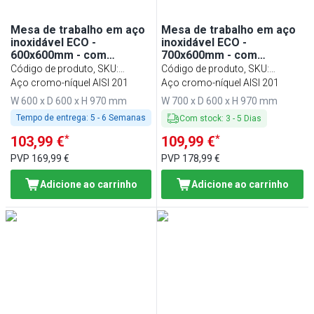
Mesa de trabalho em aço
Mesa de trabalho em aço
inoxidável ECO -
inoxidável ECO -
600x600mm - com
700x600mm - com
prateleira inferior & com
prateleira inferior & com
Código de produto, SKU
:
Código de produto, SKU
:
painel traseiro & com
painel traseiro & com
ATK66A#ECO
Aço cromo-níquel AISI 201
ATK76A#ECO
Aço cromo-níquel AISI 201
travessas de reforço
travessas de reforço
W 600 x D 600 x H 970 mm
W 700 x D 600 x H 970 mm
Tempo de entrega:
5 - 6 Semanas
Com stock
:
3
-
5
Dias
*
*
103,99 €
109,99 €
PVP
169,99 €
PVP
178,99 €
Adicione ao carrinho
Adicione ao carrinho