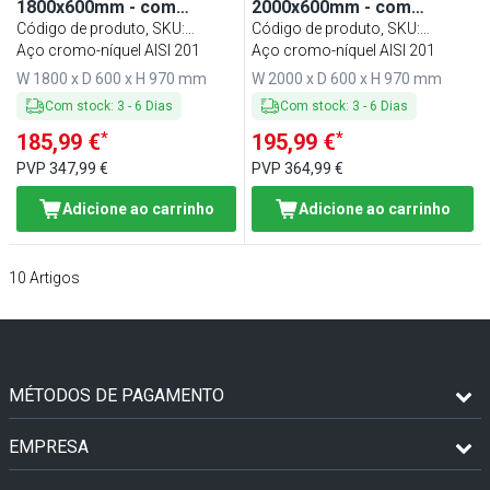
1800x600mm - com
2000x600mm - com
prateleira inferior & com
prateleira inferior & com
Código de produto, SKU
:
Código de produto, SKU
:
painel traseiro & com
painel traseiro & com
ATK186A#ECO
Aço cromo-níquel AISI 201
ATK206A#ECO
Aço cromo-níquel AISI 201
travessas de reforço
travessas de reforço
W 1800 x D 600 x H 970 mm
W 2000 x D 600 x H 970 mm
Com stock
:
3
-
6
Dias
Com stock
:
3
-
6
Dias
*
*
185,99 €
195,99 €
PVP
347,99 €
PVP
364,99 €
Adicione ao carrinho
Adicione ao carrinho
10
Artigos
MÉTODOS DE PAGAMENTO
EMPRESA