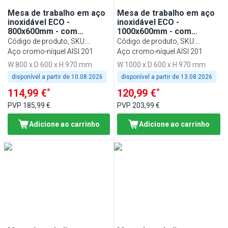
Mesa de trabalho em aço
Mesa de trabalho em aço
inoxidável ECO -
inoxidável ECO -
800x600mm - com
1000x600mm - com
prateleira inferior & com
prateleira inferior & com
Código de produto, SKU
:
Código de produto, SKU
:
painel traseiro & com
painel traseiro & com
ATK86A#ECO
Aço cromo-níquel AISI 201
ATK106A#ECO
Aço cromo-níquel AISI 201
travessas de reforço
travessas de reforço
W 800 x D 600 x H 970 mm
W 1000 x D 600 x H 970 mm
disponível a partir de
10.08.2026
disponível a partir de
13.08.2026
*
*
114,99 €
120,99 €
PVP
185,99 €
PVP
203,99 €
Adicione ao carrinho
Adicione ao carrinho