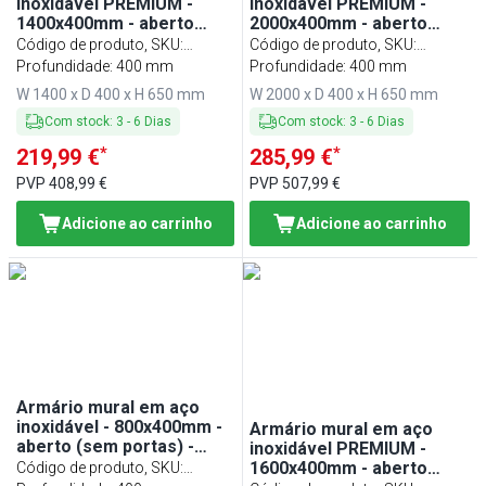
inoxidável PREMIUM -
inoxidável PREMIUM -
1400x400mm - aberto
2000x400mm - aberto
(sem portas) - 650mm de
(sem portas) - 650mm de
Código de produto, SKU
:
Código de produto, SKU
:
altura
altura
WOK144
Profundidade: 400 mm
WOK204
Profundidade: 400 mm
W 1400 x D 400 x H 650 mm
W 2000 x D 400 x H 650 mm
Com stock
:
3
-
6
Dias
Com stock
:
3
-
6
Dias
*
*
219,99 €
285,99 €
PVP
408,99 €
PVP
507,99 €
Adicione ao carrinho
Adicione ao carrinho
Armário mural em aço
inoxidável - 800x400mm -
Armário mural em aço
aberto (sem portas) -
inoxidável PREMIUM -
650mm de altura
1600x400mm - aberto
Código de produto, SKU
: