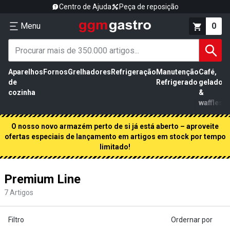
Centro de Ajuda
Peça de reposição
Menu
0
Aparelhos
Fornos
Grelhadores
Refrigeração
Manutenção
Café,
de
Refrigerado
gelados
cozinha
&
waffles
O nosso novo armazém perto de si já está aberto – aproveite
ofertas especiais de lançamento em artigos em stock por tempo
limitado!
Premium Line
7
Artigos
Filtro
Ordernar por