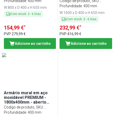
(sem portas) - 650mm de
WOK84
Profundidade: 400 mm
Código de produto, SKU
:
altura
WOK164
Profundidade: 400 mm
W 800 x D 400 x H 650 mm
W 1600 x D 400 x H 650 mm
Com stock
:
3
-
6
Dias
Com stock
:
3
-
6
Dias
*
*
154,99 €
232,99 €
PVP
279,99 €
PVP
416,99 €
Adicione ao carrinho
Adicione ao carrinho
Armário mural em aço
inoxidável PREMIUM -
1800x400mm - aberto
(sem portas) - 650mm de
Código de produto, SKU
:
altura
WOK184
Profundidade: 400 mm