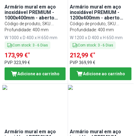
Armário mural em aço
Armário mural em aço
inoxidável PREMIUM -
inoxidável PREMIUM -
1000x400mm - aberto
1200x400mm - aberto
(sem portas) - 650mm de
(sem portas) - 650mm de
Código de produto, SKU
:
Código de produto, SKU
:
altura
altura
WOK104
Profundidade: 400 mm
WOK124
Profundidade: 400 mm
W 1000 x D 400 x H 650 mm
W 1200 x D 400 x H 650 mm
Com stock
:
3
-
6
Dias
Com stock
:
3
-
6
Dias
*
*
173,99 €
212,99 €
PVP
323,99 €
PVP
369,99 €
Adicione ao carrinho
Adicione ao carrinho
Armário mural em aço
Armário mural em aço