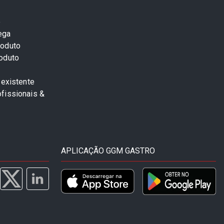
e
ega
roduto
roduto
 existente
fissionais &
APLICAÇÃO GGM GASTRO