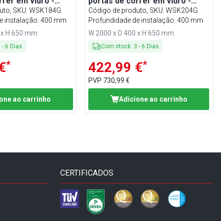
rrer em vidro -
portas de correr em vidro -
tura
650mm de altura
uto, SKU
:
WSK184G
Código de produto, SKU
:
WSK204G
e instalação: 400 mm
Profundidade de instalação: 400 mm
 x H 650 mm
W 2000 x D 400 x H 650 mm
3
-
6
Dias
Com stock
:
3
-
6
Dias
*
*
€
422,99 €
PVP
730,99 €
one ao carrinho
Adicione ao carrinho
CERTIFICADOS