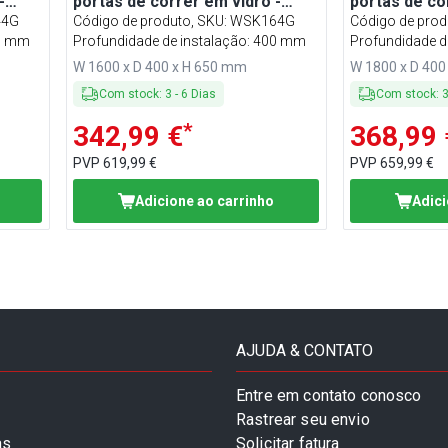
-
portas de correr em vidro -
portas de co
650mm de altura
650mm de al
44G
Código de produto, SKU
:
WSK164G
Código de prod
00 mm
Profundidade de instalação: 400 mm
Profundidade d
W 1600 x D 400 x H 650 mm
W 1800 x D 400
Com stock
:
3
-
6
Dias
Com stock
:
*
342,99 €
368,99 
PVP
619,99 €
PVP
659,99 €
Adicione ao carrinho
Adici
AJUDA & CONTATO
Entre em contato conosco
Rastrear seu envio
as
Solicitar fatura