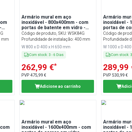
Armário mural em aço
Armário mur
com
inoxidável - 800x400mm - com
inoxidável -
-
portas de batente em vidro -
portas de co
650mm de altura
650mm de al
4G
Código de produto, SKU
:
WSK84G
Código de prod
00 mm
Profundidade de instalação: 400 mm
Profundidade d
W 800 x D 400 x H 650 mm
W 1000 x D 400
Com stock
:
3
-
6
Dias
Com stock
:
*
262,99 €
289,99 
PVP
475,99 €
PVP
530,99 €
Adicione ao carrinho
Adici
Armário mural em aço
Armário mur
- com
inoxidável - 1600x400mm - com
inoxidável -