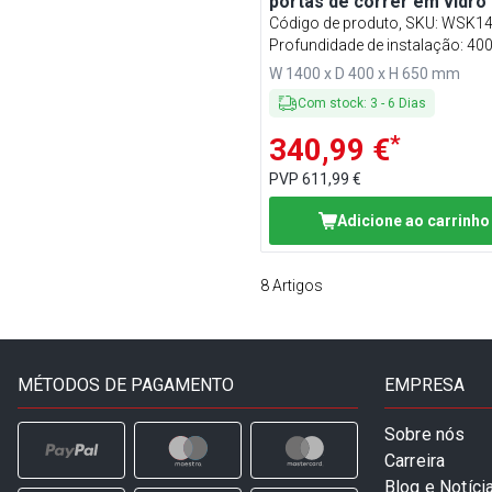
portas de correr em vidro 
650mm de altura
Código de produto, SKU
:
WSK1
Profundidade de instalação: 4
W 1400 x D 400 x H 650 mm
Com stock
:
3
-
6
Dias
*
340,99 €
PVP
611,99 €
Adicione ao carrinho
8
Artigos
MÉTODOS DE PAGAMENTO
EMPRESA
Sobre nós
Carreira
Blog e Notíci