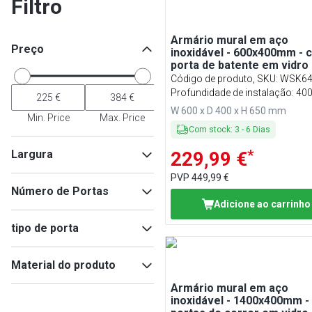
Filtro
Armário mural em aço
Preço
inoxidável - 600x400mm - 
porta de batente em vidro 
650mm de altura
Código de produto, SKU
:
WSK6
Profundidade de instalação: 4
W 600 x D 400 x H 650 mm
Min. Price
Max. Price
Com stock
:
3
-
6
Dias
*
Largura
229,99 €
PVP
449,99 €
Número de Portas
Adicione ao carrinho
2
(
7
)
Min
Max
tipo de porta
1
(
1
)
Porta de vidro deslizante
(
6
)
Material do produto
Porta de vidro
(
2
)
Armário mural em aço
Vidro
(
8
)
inoxidável - 1400x400mm 
Aço inoxidável
(
8
)