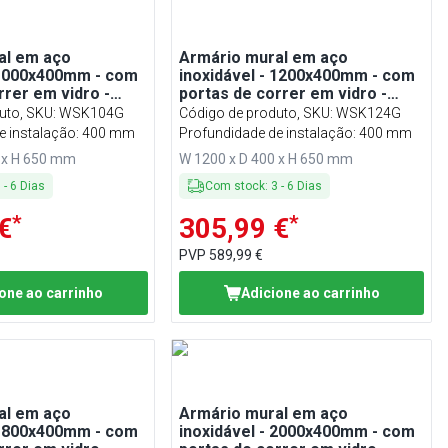
al em aço
Armário mural em aço
 1000x400mm - com
inoxidável - 1200x400mm - com
rrer em vidro -
portas de correr em vidro -
tura
650mm de altura
uto, SKU
:
WSK104G
Código de produto, SKU
:
WSK124G
e instalação: 400 mm
Profundidade de instalação: 400 mm
 x H 650 mm
W 1200 x D 400 x H 650 mm
3
-
6
Dias
Com stock
:
3
-
6
Dias
*
*
€
305,99 €
PVP
589,99 €
one ao carrinho
Adicione ao carrinho
al em aço
Armário mural em aço
 1800x400mm - com
inoxidável - 2000x400mm - com