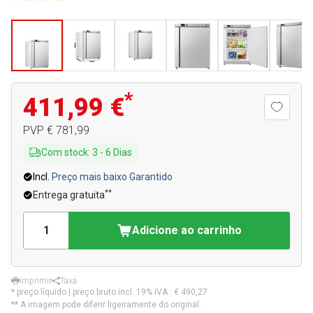
*
411,99 €
PVP
€ 781,99
Com stock
:
3
-
6
Dias
Incl.
Preço mais baixo Garantido
**
Entrega gratuita
Adicione ao carrinho
Imprimir
Taxa
* preço líquido | preço bruto incl. 19% IVA.:
€ 490,27
** A imagem pode diferir ligeiramente do original.