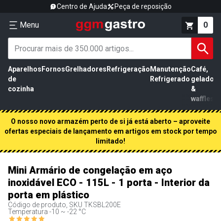
Centro de Ajuda
Peça de reposição
Menu
0
Aparelhos
Fornos
Grelhadores
Refrigeração
Manutenção
Café,
de
Refrigerado
gelados
cozinha
&
waffles
O nosso novo armazém perto de si já está aberto – aproveite
ofertas especiais de lançamento em artigos em stock por tempo
limitado!
Mini Armário de congelação em aço
inoxidável ECO - 115L - 1 porta - Interior da
porta em plástico
Código de produto, SKU
TKSBL200E
Temperatura -10 ~ -22 °C