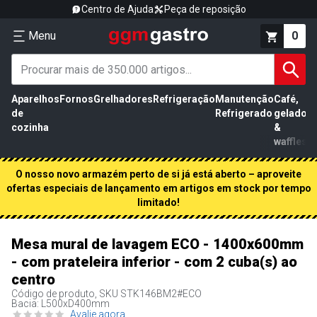
Centro de Ajuda
Peça de reposição
Menu
0
Aparelhos
Fornos
Grelhadores
Refrigeração
Manutenção
Café,
de
Refrigerado
gelados
cozinha
&
waffles
O nosso novo armazém perto de si já está aberto – aproveite
ofertas especiais de lançamento em artigos em stock por tempo
limitado!
Mesa mural de lavagem ECO - 1400x600mm
- com prateleira inferior - com 2 cuba(s) ao
centro
Código de produto, SKU
STK146BM2#ECO
Bacia: L500xD400mm
Avalie agora