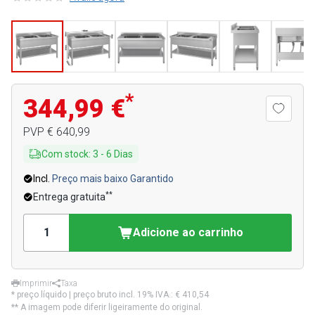
*
344,99 €
PVP
€ 640,99
Com stock
:
3
-
6
Dias
Incl.
Preço mais baixo Garantido
**
Entrega gratuita
Adicione ao carrinho
Imprimir
Taxa
* preço líquido | preço bruto incl. 19% IVA.:
€ 410,54
** A imagem pode diferir ligeiramente do original.