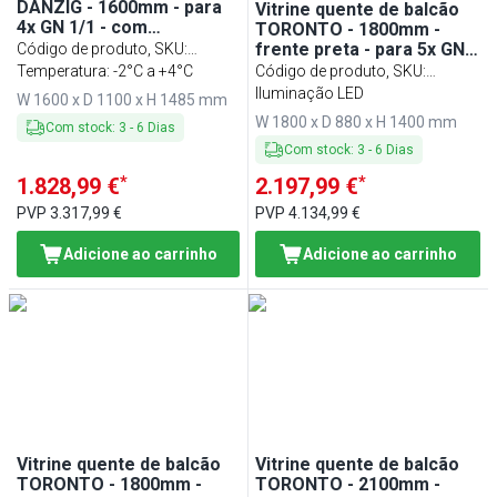
DANZIG - 1600mm - para
Vitrine quente de balcão
4x GN 1/1 - com
TORONTO - 1800mm -
corre‑bandejas - Preto
frente preta - para 5x GN
Código de produto, SKU
:
1/1 - tampo em granito
BWKI1600
Temperatura: -2°C a +4°C
Código de produto, SKU
:
preto
WHTE180-S
Iluminação LED
W 1600 x D 1100 x H 1485 mm
W 1800 x D 880 x H 1400 mm
Com stock
:
3
-
6
Dias
Com stock
:
3
-
6
Dias
*
*
1.828,99 €
2.197,99 €
PVP
3.317,99 €
PVP
4.134,99 €
Adicione ao carrinho
Adicione ao carrinho
Vitrine quente de balcão
Vitrine quente de balcão
TORONTO - 1800mm -
TORONTO - 2100mm -