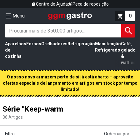
Centro de Ajuda
Peça de reposição
Menu
0
Aparelhos
Fornos
Grelhadores
Refrigeração
Manutenção
Café,
de
Refrigerado
gelados
cozinha
&
waffles
O nosso novo armazém perto de si já está aberto – aproveite
ofertas especiais de lançamento em artigos em stock por tempo
limitado!
Série "Keep-warm
36
Artigos
Filtro
Ordernar por