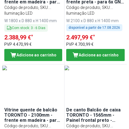
frente em madeira - para
frente preta - para 6x GN
5x GN 1/1 - tampo em
1/1 - tampo em granito
Código de produto, SKU
:
Código de produto, SKU
:
granito preto
preto
WVE180D
Iluminação LED
WHTE210-S
Iluminação LED
W 1800 x D 880 x H 1400 mm
W 2100 x D 880 x H 1400 mm
disponível a partir de
17.08.2026
Com stock
:
3
-
6
Dias
*
*
2.388,99 €
2.497,99 €
PVP
4.470,99 €
PVP
4.700,99 €
Adicione ao carrinho
Adicione ao carrinho
Vitrine quente de balcão
De canto Balcão de caixa
TORONTO - 2100mm -
TORONTO - 1565mm -
frente em madeira - para
Painel frontal preto -
6x GN 1/1 - tampo em
Tampo em granito preto -
Código de produto, SKU
:
Código de produto, SKU
: