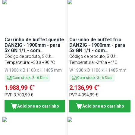
Carrinho de buffet quente
Carrinho de buffet frio
DANZIG - 1900mm - para
DANZIG - 1900mm - para
5x GN 1/1 - com
5x GN 1/1 - com
corre‑bandejas - Preto
corre‑bandejas - Preto
Código de produto, SKU
:
Código de produto, SKU
:
BWWI1900
Temperatura: +30 a +90 °C
BWKI1900
Temperatura: -2°C a +4°C
W 1900 x D 1100 x H 1485 mm
W 1900 x D 1100 x H 1485 mm
Com stock
:
3
-
6
Dias
Com stock
:
3
-
6
Dias
*
*
1.988,99 €
2.136,99 €
PVP
3.700,99 €
PVP
4.094,99 €
Adicione ao carrinho
Adicione ao carrinho