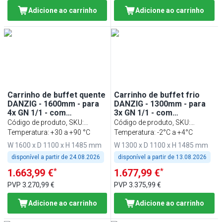
Adicione ao carrinho
Adicione ao carrinho
Carrinho de buffet quente
Carrinho de buffet frio
DANZIG - 1600mm - para
DANZIG - 1300mm - para
4x GN 1/1 - com
3x GN 1/1 - com
corre‑bandejas - Preto
corre‑bandejas - Preto
Código de produto, SKU
:
Código de produto, SKU
:
BWWI1600
Temperatura: +30 a +90 °C
BWKI1300
Temperatura: -2°C a +4°C
W 1600 x D 1100 x H 1485 mm
W 1300 x D 1100 x H 1485 mm
disponível a partir de
24.08.2026
disponível a partir de
13.08.2026
*
*
1.663,99 €
1.677,99 €
PVP
3.270,99 €
PVP
3.375,99 €
Adicione ao carrinho
Adicione ao carrinho