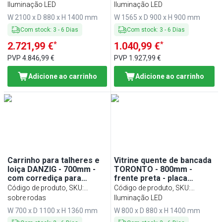
granito preto
Preto mate
WVE210D
Iluminação LED
EKTE157-S
Iluminação LED
W 2100 x D 880 x H 1400 mm
W 1565 x D 900 x H 900 mm
Com stock
:
3
-
6
Dias
Com stock
:
3
-
6
Dias
*
*
2.721,99 €
1.040,99 €
PVP
4.846,99 €
PVP
1.927,99 €
Adicione ao carrinho
Adicione ao carrinho
Carrinho para talheres e
Vitrine quente de bancada
loiça DANZIG - 700mm -
TORONTO - 800mm -
com corrediça para
frente preta - placa
tabuleiro - preto
aquecida
Código de produto, SKU
:
Código de produto, SKU
:
BWI700
sobre rodas
WHTE80-S
Iluminação LED
W 700 x D 1100 x H 1360 mm
W 800 x D 880 x H 1400 mm