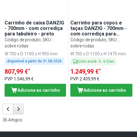
Carrinho de caixa DANZIG
Carrinho para copos e
- 700mm - com corrediça
taças DANZIG - 700mm -
para tabuleiro - preto
com corrediça para
tabuleiro - preto
Código de produto, SKU
:
Código de produto, SKU
:
KWI700
sobre rodas
GWI700
sobre rodas
W 700 x D 1100 x H 900 mm
W 700 x D 1100 x H 1475 mm
disponível a partir de
31.08.2026
Com stock
:
3
-
6
Dias
*
*
807,99 €
1.249,99 €
PVP
1.546,99 €
PVP
2.409,99 €
Adicione ao carrinho
Adicione ao carrinho
36
Artigos