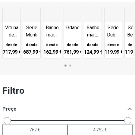
Banhos-
Gdansk
Banhos-
Série
Sér
Vitrinas
Série
maria
maria
Dublin
Bel
de
Montreal
e
e
-
aquecimento
desde
desde
desde
desde
desde
desde
des
placas
balcões
Preto
-
717,99 €
687,99 €
162,99 €
761,99 €
124,99 €
119,99 €
119,
de
de
Série
aquecimento
buffet
Toronto
-
-
Série
Série
Copenhaga
Dublin
Filtro
Preço