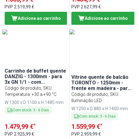
PVP
2.519,99 €
PVP
2.627,99 €
Adicione ao carrinho
Adicione ao carrinho
Carrinho de buffet quente
DANZIG - 1300mm - para
Vitrine quente de balcão
3x GN 1/1 - com
TORONTO - 1250mm -
corre‑bandejas - Preto
frente em madeira - para
Código de produto, SKU
:
3x GN 1/1 - tampo em
BWWI1300
Temperatura: +30 a +90 °C
Código de produto, SKU
:
granito preto
WVE125D
Iluminação LED
W 1300 x D 1100 x H 1485 mm
W 1250 x D 880 x H 1400 mm
Com stock
:
3
-
6
Dias
Com stock
:
3
-
6
Dias
*
*
1.479,99 €
1.559,99 €
PVP
2.925,99 €
PVP
2.959,99 €