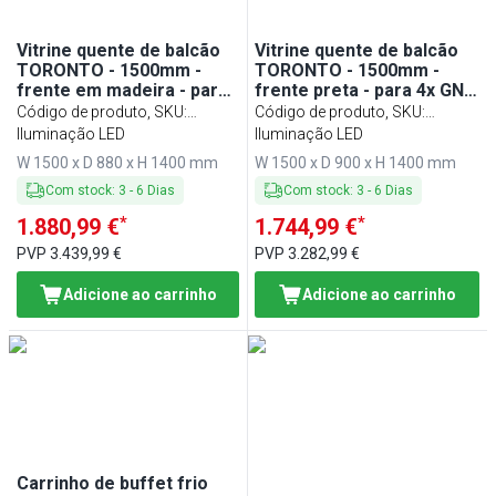
Vitrine quente de balcão
Vitrine quente de balcão
TORONTO - 1500mm -
TORONTO - 1500mm -
frente em madeira - para
frente preta - para 4x GN
4x GN 1/1 - tampo em
1/1 - tampo em granito
Código de produto, SKU
:
Código de produto, SKU
:
granito preto
preto
WVE150D
Iluminação LED
WHTE150-S
Iluminação LED
W 1500 x D 880 x H 1400 mm
W 1500 x D 900 x H 1400 mm
Com stock
:
3
-
6
Dias
Com stock
:
3
-
6
Dias
*
*
1.880,99 €
1.744,99 €
PVP
3.439,99 €
PVP
3.282,99 €
Adicione ao carrinho
Adicione ao carrinho
Carrinho de buffet frio