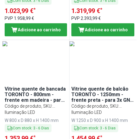
Com stock
:
3
-
6
Dias
Com stock
:
3
-
6
Dias
*
*
1.023,99 €
1.319,99 €
PVP
1.958,99 €
PVP
2.393,99 €
Adicione ao carrinho
Adicione ao carrinho
Vitrine quente de bancada
Vitrine quente de balcão
TORONTO - 800mm -
TORONTO - 1250mm -
frente em madeira - para
frente preta - para 3x GN
2x GN 1/1 - tampo em
1/1 - tampo em granito
Código de produto, SKU
:
Código de produto, SKU
:
granito preto
preto
WVE80D
Iluminação LED
WHTE125-S
Iluminação LED
W 800 x D 880 x H 1400 mm
W 1250 x D 900 x H 1400 mm
Com stock
:
3
-
6
Dias
Com stock
:
3
-
6
Dias
*
*
1.353,99 €
1.454,99 €