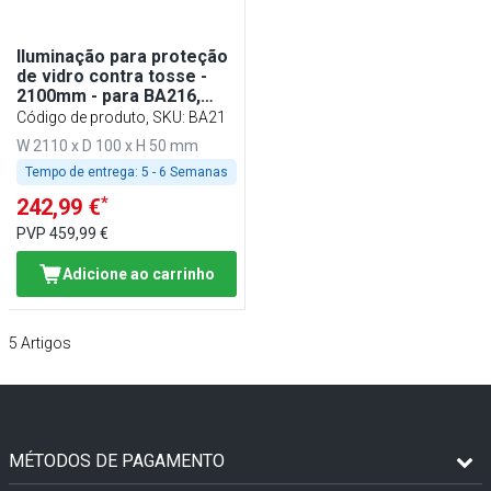
Iluminação para proteção
de vidro contra tosse -
2100mm - para BA216,
WA216, KA216, PA216 e
Código de produto, SKU
:
BA21
EA216
W 2110 x D 100 x H 50 mm
Tempo de entrega:
5 - 6 Semanas
*
242,99 €
PVP
459,99 €
Adicione ao carrinho
5
Artigos
MÉTODOS DE PAGAMENTO