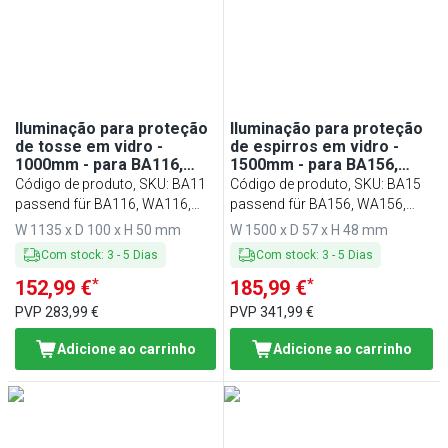
Min
Max
Iluminação para proteção
Iluminação para proteção
de tosse em vidro -
de espirros em vidro -
1000mm - para BA116,
1500mm - para BA156,
WA116, KA116, PA116 e
WA156, KA156, PA156 e
Código de produto, SKU
:
BA11
Código de produto, SKU
:
BA15
EA116
EA156
passend für BA116, WA116,
passend für BA156, WA156,
KA116, PA116 & EA116
KA156, PA156 & EA156
W 1135 x D 100 x H 50 mm
W 1500 x D 57 x H 48 mm
Com stock
:
3
-
5
Dias
Com stock
:
3
-
5
Dias
*
*
152,99 €
185,99 €
PVP
283,99 €
PVP
341,99 €
Adicione ao carrinho
Adicione ao carrinho