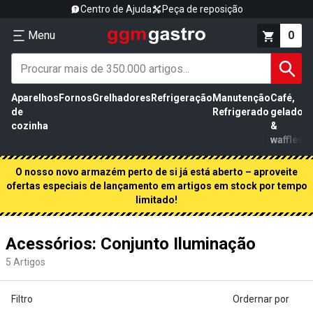
Centro de Ajuda
Peça de reposição
Menu
0
Aparelhos
Fornos
Grelhadores
Refrigeração
Manutenção
Café,
de
Refrigerado
gelados
cozinha
&
waffles
O nosso novo armazém perto de si já está aberto – aproveite
ofertas especiais de lançamento em artigos em stock por tempo
limitado!
Acessórios: Conjunto Iluminação
5
Artigos
Filtro
Ordernar por