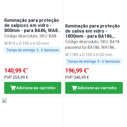
Iluminação para proteção
de salpicos em vidro -
Iluminação para proteção
800mm - para BA86, WA86,
de saliva em vidro -
KA86, PA86 e EA86
1800mm - para BA186,
Código de produto, SKU
:
BA8
WA186, KA186, PA186 e
Código de produto, SKU
:
BA18
W 810 x D 100 x H 50 mm
EA186
passend für BA186, WA186,
Tempo de entrega:
5 - 6 Semanas
KA186, PA186 & EA186
W 1785 x D 100 x H 50 mm
Tempo de entrega:
5 - 6 Semanas
*
*
140,99 €
196,99 €
PVP
254,99 €
PVP
346,99 €
Adicione ao carrinho
Adicione ao carrinho