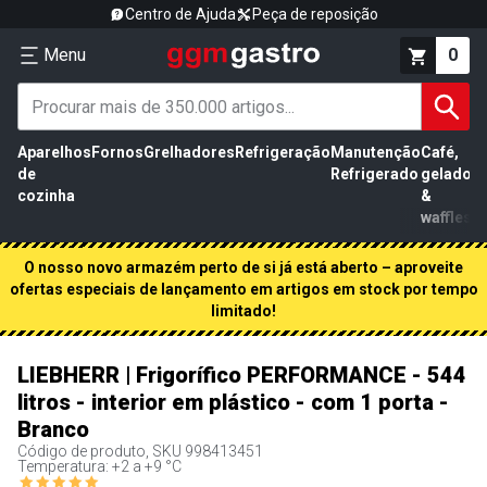
Centro de Ajuda
Peça de reposição
Menu
0
Aparelhos
Fornos
Grelhadores
Refrigeração
Manutenção
Café,
de
Refrigerado
gelados
cozinha
&
waffles
O nosso novo armazém perto de si já está aberto – aproveite
ofertas especiais de lançamento em artigos em stock por tempo
limitado!
LIEBHERR | Frigorífico PERFORMANCE - 544
litros - interior em plástico - com 1 porta -
Branco
Código de produto, SKU
998413451
Temperatura: +2 a +9 °C