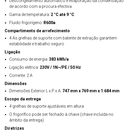
Descongelamento automático e evaporação da condensação
de acordo com a procura efectiva
Gama de temperatura:
2 °C até 9 °C
Fluido frigorígeno:
R600a
Compartimento de arrefecimento
4 As grelhas de suporte com batente de extração garantem
estabilidade e trabalho seguro
Ligação
Consumo de energia:
383 kWh/a
Ligação elétrica:
230V / 1N~/PE / 50 Hz
Corrente: 2 A
Dimensões
Dimensões Exterior L x P x A:
747 mm x 769 mm x 1.684 mm
Escopo da entrega
4 grelhas de suporte ajustáveis em altura
O frigorífico pode ser fechado à chave (chave incluída no
âmbito da entrega)
Diretrizes