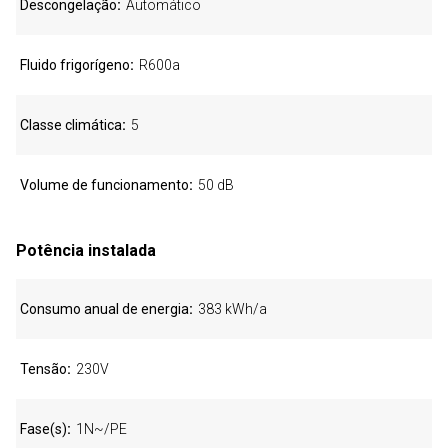
Descongelação
Automático
Fluido frigorígeno
R600a
Classe climática
5
Volume de funcionamento
50 dB
Potência instalada
Consumo anual de energia
383 kWh/a
Tensão
230V
Fase(s)
1N~/PE