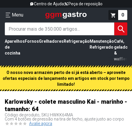
Centro de Ajuda
Peça de reposição
Menu
0
Aparelhos
Fornos
Grelhadores
Refrigeração
Manutenção
Café,
de
Refrigerado
gelados
cozinha
&
waffles
O nosso novo armazém perto de si já está aberto – aproveite
ofertas especiais de lançamento em artigos em stock por tempo
limitado!
Karlowsky - colete masculino Kai - marinho -
tamanho: 64
Código de produto, SKU
HWKK64MA
Com 4 botões de pressão na tira de fecho, ajuste justo ao corpo
Avalie agora