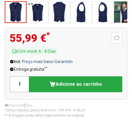
*
55,99 €
Com stock
:
6
-
8
Dias
Incl.
Preço mais baixo Garantido
**
Entrega gratuita
Adicione ao carrinho
Imprimir
Taxa
* preço líquido | preço bruto incl. 19% IVA.:
€ 66,63
** A imagem pode diferir ligeiramente do original.