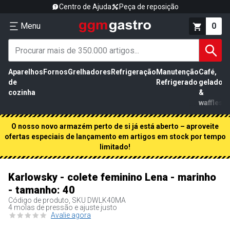
Centro de Ajuda
Peça de reposição
Menu
0
Aparelhos
Fornos
Grelhadores
Refrigeração
Manutenção
Café,
de
Refrigerado
gelados
cozinha
&
waffles
O nosso novo armazém perto de si já está aberto – aproveite
ofertas especiais de lançamento em artigos em stock por tempo
limitado!
Karlowsky - colete feminino Lena - marinho
- tamanho: 40
Código de produto, SKU
DWLK40MA
4 molas de pressão e ajuste justo
Avalie agora