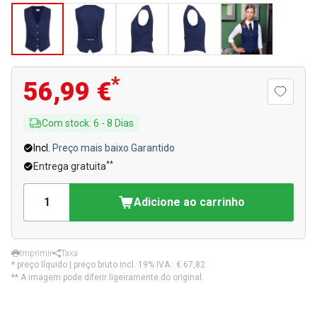
*
56,99 €
Com stock
:
6
-
8
Dias
Incl.
Preço mais baixo Garantido
**
Entrega gratuita
Adicione ao carrinho
Imprimir
Taxa
* preço líquido | preço bruto incl. 19% IVA.:
€ 67,82
** A imagem pode diferir ligeiramente do original.