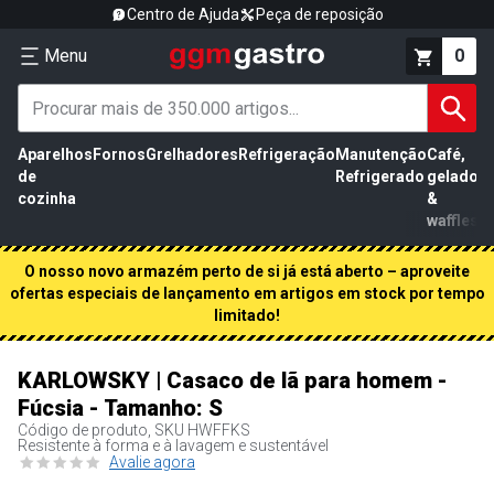
Centro de Ajuda
Peça de reposição
Menu
0
Aparelhos
Fornos
Grelhadores
Refrigeração
Manutenção
Café,
de
Refrigerado
gelados
cozinha
&
waffles
O nosso novo armazém perto de si já está aberto – aproveite
ofertas especiais de lançamento em artigos em stock por tempo
limitado!
KARLOWSKY | Casaco de lã para homem -
Fúcsia - Tamanho: S
Código de produto, SKU
HWFFKS
Resistente à forma e à lavagem e sustentável
Avalie agora