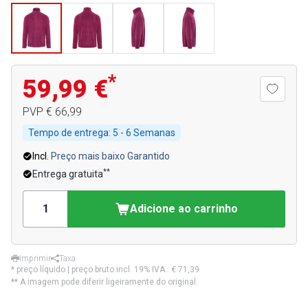
*
59,99 €
PVP
€ 66,99
Tempo de entrega:
5 - 6 Semanas
Incl.
Preço mais baixo Garantido
**
Entrega gratuita
Adicione ao carrinho
Imprimir
Taxa
* preço líquido | preço bruto incl. 19% IVA.:
€ 71,39
** A imagem pode diferir ligeiramente do original.