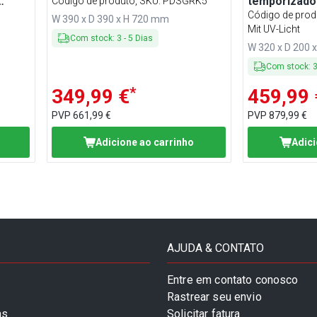
temporizador
Código de produto, SKU
:
PDSGRK5
remoto - + U
Código de prod
W 390 x D 390 x H 720 mm
Mit UV-Licht
Com stock
:
3
-
5
Dias
W 320 x D 200 
Com stock
:
*
349,99 €
459,99 
PVP
661,99 €
PVP
879,99 €
Adicione ao carrinho
Adici
AJUDA & CONTATO
Entre em contato conosco
Rastrear seu envio
as
Solicitar fatura