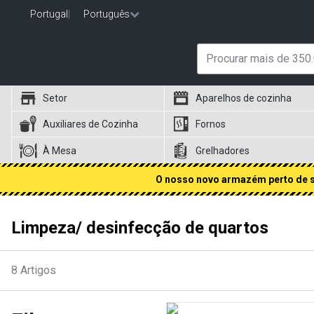
Portugal
|
Português
Setor
Aparelhos de cozinha
Auxiliares de Cozinha
Fornos
À Mesa
Grelhadores
O nosso novo armazém perto de si
Limpeza/ desinfecção de quartos
8
Artigos