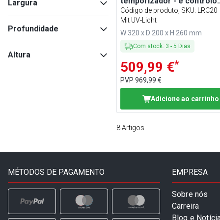
temporizador - e controlo
Largura
remoto - + UV‑C - até 45m²
Código de produto, SKU
:
LRC20
Mit UV-Licht
Profundidade
W 320 x D 200 x H 260 mm
Com stock
:
3
-
5
Dias
Min
Max
Altura
*
509,99 €
Min
Max
PVP
969,99 €
Adicione ao carrinho
Min
Max
8
Artigos
MÉTODOS DE PAGAMENTO
EMPRESA
Sobre nós
Carreira
Blog e Notíci