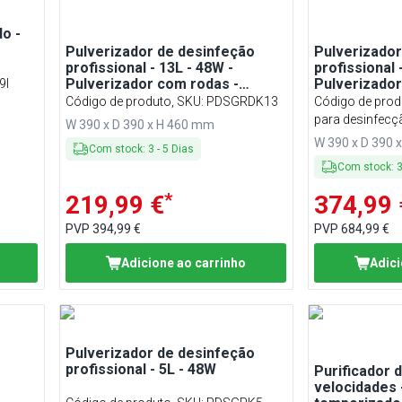
o -
Pulverizador de desinfeção
Pulverizador
profissional - 13L - 48W -
profissional 
Pulverizador com rodas -
Pulverizador
9I
Alcance: 5m
Alcance: 10
Código de produto, SKU
:
PDSGRDK13
Código de prod
para desinfecç
W 390 x D 390 x H 460 mm
W 390 x D 390 
Com stock
:
3
-
5
Dias
Com stock
:
*
219,99 €
374,99 
PVP
394,99 €
PVP
684,99 €
Adicione ao carrinho
Adici
Pulverizador de desinfeção
profissional - 5L - 48W
Purificador d
velocidades