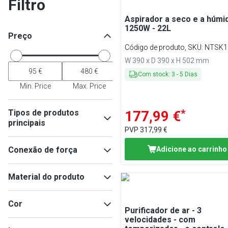
Filtro
Aspirador a seco e a húmid
1250W - 22L
Preço
Código de produto, SKU
:
NTSK1
W 390 x D 390 x H 502 mm
Com stock
:
3
-
5
Dias
Min. Price
Max. Price
*
Tipos de produtos
177,99 €
principais
PVP
317,99 €
Purificador de ar
(
3
)
Conexão de força
Adicione ao carrinho
Artigos de proteção contra
vírus
(
3
)
230V
(
6
)
Carrinho de limpeza
(
1
)
Material do produto
Aspiradores
(
1
)
Plástico
(
4
)
Cor
Aço inoxidável
(
2
)
Purificador de ar - 3
velocidades - com
Branco
(
3
)