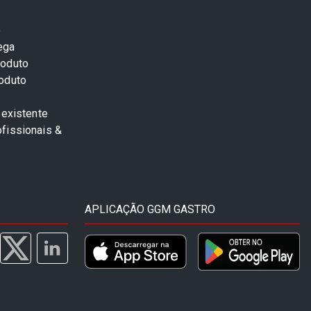
e
ega
roduto
roduto
 existente
fissionais &
APLICAÇÃO GGM GASTRO