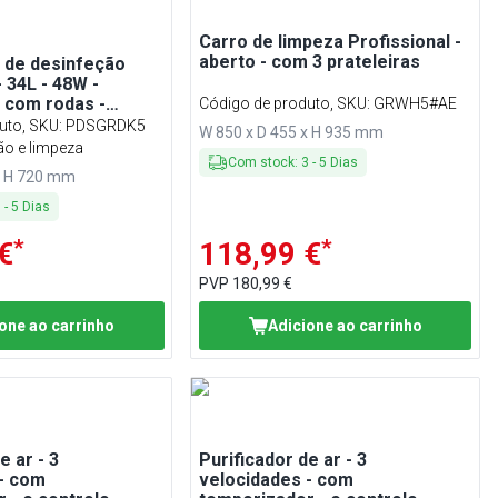
Carro de limpeza Profissional -
aberto - com 3 prateleiras
 de desinfeção
- 34L - 48W -
 com rodas -
Código de produto, SKU
:
GRWH5#AE
m
uto, SKU
:
PDSGRDK5
W 850 x D 455 x H 935 mm
ão e limpeza
Com stock
:
3
-
5
Dias
x H 720 mm
3
-
5
Dias
*
*
€
118,99 €
PVP
180,99 €
one ao carrinho
Adicione ao carrinho
e ar - 3
Purificador de ar - 3
 - com
velocidades - com