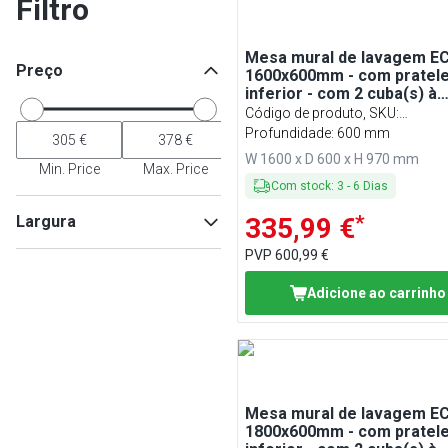
Filtro
Mesa mural de lavagem EC
Preço
1600x600mm - com pratele
inferior - com 2 cuba(s) à
esquerda
Código de produto, SKU
:
STK166BL2#ECO
Profundidade: 600 mm
W 1600 x D 600 x H 970 mm
Min. Price
Max. Price
Com stock
:
3
-
6
Dias
*
Largura
335,99 €
PVP
600,99 €
Adicione ao carrinho
Min
Max
Mesa mural de lavagem EC
1800x600mm - com pratele