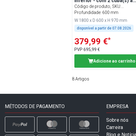
inferior - com 2 cuba(s) à
esquerda
Código de produto, SKU
:
STK186BL2#ECO
Profundidade: 600 mm
W 1800 x D 600 x H 970 mm
disponível a partir de
07.08.2026
*
379,99 €
PVP
695,99 €
Adicione ao carrinho
8
Artigos
MÉTODOS DE PAGAMENTO
EMPRESA
Sobre nós
Carreira
Blog e Notíci