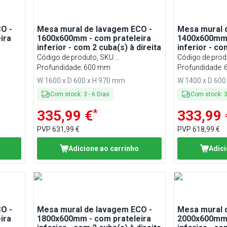
O -
Mesa mural de lavagem ECO -
Mesa mural 
ira
1600x600mm - com prateleira
1400x600mm 
inferior - com 2 cuba(s) à direita
inferior - co
esquerda
Código de produto, SKU
:
Código de prod
STK166BR2#ECO
Profundidade: 600 mm
STK146BL2#E
Profundidade:
W 1600 x D 600 x H 970 mm
W 1400 x D 600
Com stock
:
3
-
6
Dias
Com stock
:
*
335,99 €
333,99 
PVP
631,99 €
PVP
618,99 €
Adicione ao carrinho
Adici
O -
Mesa mural de lavagem ECO -
Mesa mural 
ira
1800x600mm - com prateleira
2000x600mm 