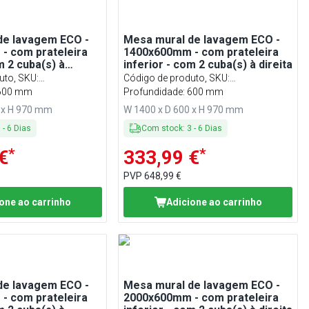
de lavagem ECO -
Mesa mural de lavagem ECO -
- com prateleira
1400x600mm - com prateleira
m 2 cuba(s) à
inferior - com 2 cuba(s) à direita
uto, SKU
:
Código de produto, SKU
:
CO
 600 mm
STK146BR2#ECO
Profundidade: 600 mm
 x H 970 mm
W 1400 x D 600 x H 970 mm
3
-
6
Dias
Com stock
:
3
-
6
Dias
*
*
€
333,99 €
PVP
648,99 €
one ao carrinho
Adicione ao carrinho
de lavagem ECO -
Mesa mural de lavagem ECO -
- com prateleira
2000x600mm - com prateleira