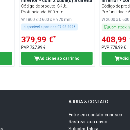
inferior - com 2 cuba(s) à direita
inferior - co
esquerda
Código de produto, SKU
:
Código de prod
STK186BR2#ECO
Profundidade: 600 mm
STK206BL2#E
Profundidade:
W 1800 x D 600 x H 970 mm
W 2000 x D 600
disponível a partir de
07.08.2026
Com stock
:
*
379,99 €
408,99 
PVP
727,99 €
PVP
778,99 €
Adicione ao carrinho
Adici
AJUDA & CONTATO
Entre em contato conosco
Rastrear seu envio
as
Solicitar fatura