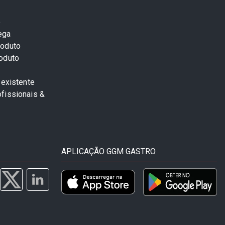
e
ega
roduto
roduto
 existente
fissionais &
APLICAÇÃO GGM GASTRO