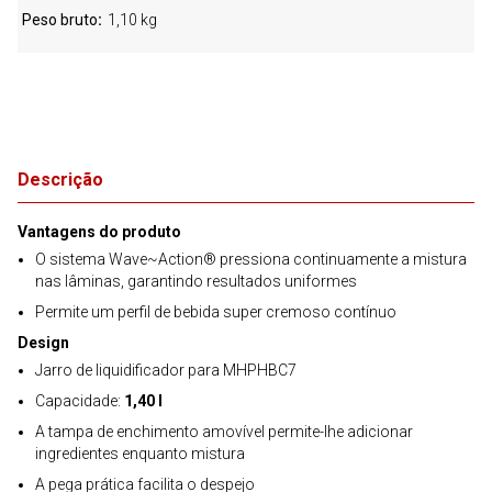
Peso bruto
1,10 kg
Descrição
Vantagens do produto
O sistema Wave~Action® pressiona continuamente a mistura
nas lâminas, garantindo resultados uniformes
Permite um perfil de bebida super cremoso contínuo
Design
Jarro de liquidificador para MHPHBC7
Capacidade:
1,40 l
A tampa de enchimento amovível permite-lhe adicionar
ingredientes enquanto mistura
A pega prática facilita o despejo