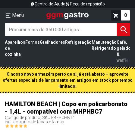
Centro de Ajuda
Peça de reposição
Menu
0
Aparelhos
Fornos
Grelhadores
Refrigeração
Manutenção
Café,
de
Refrigerado
gelados
cozinha
&
waffles
O nosso novo armazém perto de si já está aberto – aproveite
ofertas especiais de lançamento em artigos em stock por tempo
limitado!
HAMILTON BEACH | Copo em policarbonato
- 1,4L - compatível com MHPHBC7
Código de produto, SKU
EBEPCHB14
incl. conjunto de facas e tampa