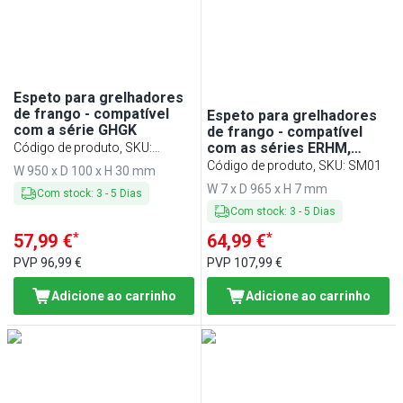
Min
Max
Espeto para grelhadores
de frango - compatível
Espeto para grelhadores
com a série GHGK
de frango - compatível
com as séries ERHM,
Código de produto, SKU
:
GHKM, EHKM, GHGM e
SGHGK
Código de produto, SKU
:
SM01
W 950 x D 100 x H 30 mm
HGGM
W 7 x D 965 x H 7 mm
Com stock
:
3
-
5
Dias
Com stock
:
3
-
5
Dias
*
*
57,99 €
64,99 €
PVP
96,99 €
PVP
107,99 €
Adicione ao carrinho
Adicione ao carrinho