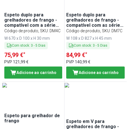
Espeto duplo para
Espeto duplo para
grelhadores de frango -
grelhadores de frango -
compatível com a série
compatível com as séries
EM420
EM742 e EM1484
Código de produto, SKU
:
DM4C
Código de produto, SKU
:
DM7C
W 670 x D 100 x H 30 mm
W 108 x D 827 x H 45 mm
Com stock
:
3
-
5
Dias
Com stock
:
3
-
5
Dias
*
*
75,99 €
84,99 €
PVP
121,99 €
PVP
140,99 €
Adicione ao carrinho
Adicione ao carrinho
Espeto para grelhador de
frango
Espeto em V para
grelhadores de frango -