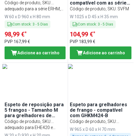
compatível com as séries
Código de produto, SKU
:
GM, HGEM e EM
ESSM01
adequado para a série ERHM,
Código de produto, SKU
:
SVFM
GHGM & HGGM
W 60 x D 960 x H 80 mm
W 1025 x D 45 x H 35 mm
Com stock
:
3
-
5
Dias
Com stock
:
3
-
5
Dias
*
*
98,99 €
104,99 €
PVP
167,99 €
PVP
183,99 €
Adicione ao carrinho
Adicione ao carrinho
Espeto de reposição para
Espeto para grelhadores
5 frangos - Tamanho M
de frango - compatível
para grelhadores de
com GHKM424-B
frango
Código de produto, SKU
:
Código de produto, SKU
:
ESHE5800
adequado para EHE420 e
SGHKM424
W 965 x D 60 x H 70 mm
GHE420
W 20 x D 930 x H 20 mm