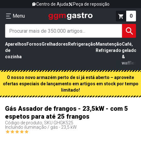
Centro de Ajuda
Peça de reposição
Menu
0
Aparelhos
Fornos
Grelhadores
Refrigeração
Manutenção
Café,
de
Refrigerado
gelados
cozinha
&
waffles
O nosso novo armazém perto de si já está aberto – aproveite
ofertas especiais de lançamento em artigos em stock por tempo
limitado!
Gás Assador de frangos - 23,5kW - com 5
espetos para até 25 frangos
Código de produto, SKU
GHGK525
Incluindo iluminação / gás - 23,5 kW