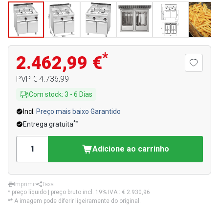
*
2.462,99 €
PVP
€ 4.736,99
Com stock
:
3
-
6
Dias
Incl.
Preço mais baixo Garantido
**
Entrega gratuita
Adicione ao carrinho
Imprimir
Taxa
* preço líquido | preço bruto incl. 19% IVA.:
€ 2.930,96
** A imagem pode diferir ligeiramente do original.