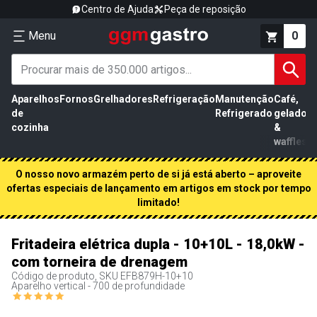
Centro de Ajuda
Peça de reposição
Menu
0
Aparelhos
Fornos
Grelhadores
Refrigeração
Manutenção
Café,
de
Refrigerado
gelados
cozinha
&
waffles
O nosso novo armazém perto de si já está aberto – aproveite
ofertas especiais de lançamento em artigos em stock por tempo
limitado!
Fritadeira elétrica dupla - 10+10L - 18,0kW -
com torneira de drenagem
Código de produto, SKU
EFB879H-10+10
Aparelho vertical - 700 de profundidade