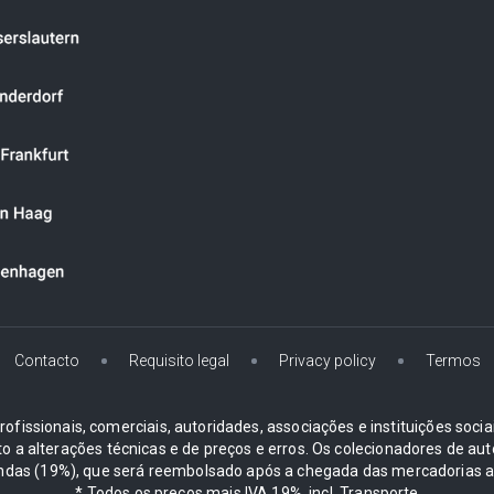
Contacto
Requisito legal
Privacy policy
Termos
ofissionais, comerciais, autoridades, associações e instituições soci
ito a alterações técnicas e de preços e erros. Os colecionadores d
ndas (19%), que será reembolsado após a chegada das mercadorias ao
* Todos os preços mais IVA 19%, incl. Transporte