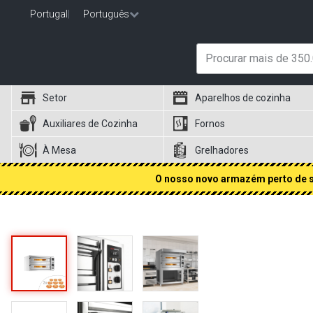
Portugal
|
Português
Setor
Aparelhos de cozinha
Auxiliares de Cozinha
Fornos
À Mesa
Grelhadores
O nosso novo armazém perto de si