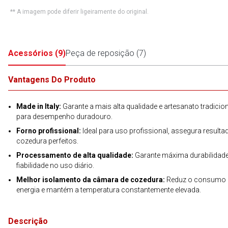
** A imagem pode diferir ligeiramente do original.
Acessórios
(
9
)
Peça de reposição
(
7
)
Vantagens Do Produto
Made in Italy:
Garante a mais alta qualidade e artesanato tradicio
para desempenho duradouro.
Forno profissional:
Ideal para uso profissional, assegura resulta
cozedura perfeitos.
Processamento de alta qualidade:
Garante máxima durabilidade
fiabilidade no uso diário.
Melhor isolamento da câmara de cozedura:
Reduz o consumo 
energia e mantém a temperatura constantemente elevada.
Descrição