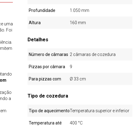
Profundidade
1.050 mm
Altura
160 mm
ce uma
ão. Foi
Detalhes
iência.
rmitem
Número de câmaras
2 câmaras de cozedura
Pizzas por câmara
9
litando
Para pizzas com
Ø 33 cm
com
ização
Tipo de cozedura
ando a
tem
Tipo de aquecimento
Temperatura superior e inferior
Temperatura até
400 °C