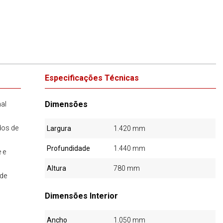
Especificações Técnicas
Dimensões
nal
dos de
Largura
1.420 mm
Profundidade
1.440 mm
 e
Altura
780 mm
de
Dimensões Interior
Ancho
1.050 mm