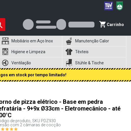
Carrinho
Mobiliário em Aço Inox
Manutenção Calor
Higiene e Limpeza
Têxteis
Ventilação
Stühle & Tische
igos em stock por tempo limitado!
orno de pizza elétrico - Base em pedra
efratária - 9+9x Ø33cm - Eletromecânico - até
00°C
digo de produto, SKU
PDZ930
ersão com 2 câmaras de cocção