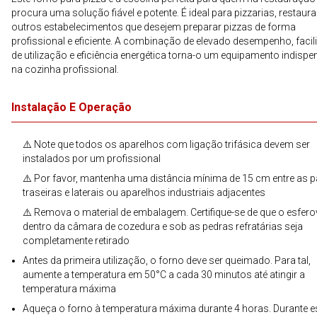
procura uma solução fiável e potente. É ideal para pizzarias, restaura
outros estabelecimentos que desejem preparar pizzas de forma
profissional e eficiente. A combinação de elevado desempenho, facil
de utilização e eficiência energética torna-o um equipamento indispe
na cozinha profissional.
Instalação E Operação
⚠️ Note que todos os aparelhos com ligação trifásica devem ser
instalados por um profissional
⚠️ Por favor, mantenha uma distância mínima de 15 cm entre as 
traseiras e laterais ou aparelhos industriais adjacentes
⚠️ Remova o material de embalagem. Certifique-se de que o esferov
dentro da câmara de cozedura e sob as pedras refratárias seja
completamente retirado
Antes da primeira utilização, o forno deve ser queimado. Para tal,
aumente a temperatura em 50°C a cada 30 minutos até atingir a
temperatura máxima
Aqueça o forno à temperatura máxima durante 4 horas. Durante e