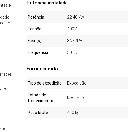
Potência instalada
ntes e
idade
Potência
22,40 kW
nsável
Tensão
400V
Fase(s)
3N~/PE
Frequência
50 Hz
Fornecimento
paredes
Tipo de expedição
Expedição
ite
Estado de
Montado
fornecimento
Peso bruto
410 kg
ste