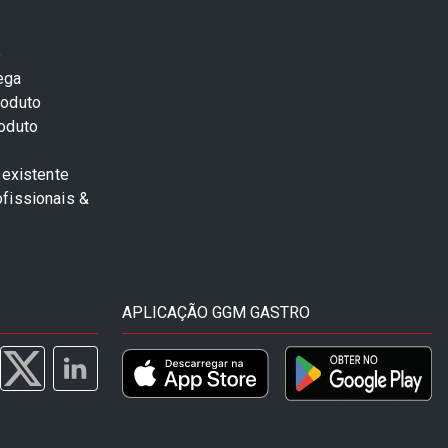
e
ega
roduto
roduto
 existente
fissionais &
APLICAÇÃO GGM GASTRO