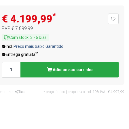
*
€ 4.199,99
PVP
€ 7.899,99
Com stock
:
3
-
6
Dias
Incl.
Preço mais baixo Garantido
**
Entrega gratuita
Adicione ao carrinho
Imprimir
Taxa
* preço líquido | preço bruto incl. 19% IVA.:
€ 4.997,99