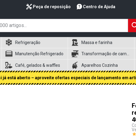
Peça de reposição
Centro de Ajuda
Refrigeração
Massa e farinha
Manutenção Refrigerado
Transformação de carnes
Café, gelados & waffles
Aparelhos Cozinha
 já está aberto – aproveite ofertas especiais de lançamento em art
F
r
4
Có
V