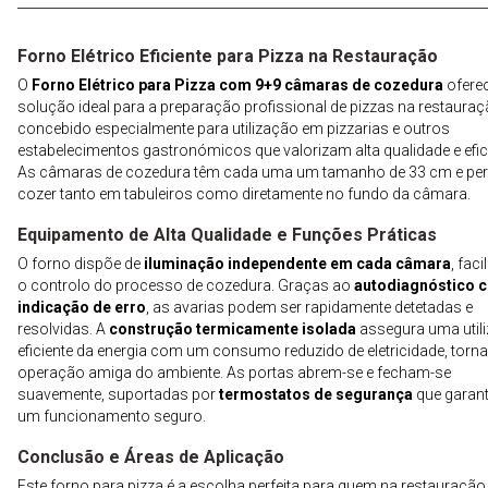
Forno Elétrico Eficiente para Pizza na Restauração
O
Forno Elétrico para Pizza com 9+9 câmaras de cozedura
ofere
solução ideal para a preparação profissional de pizzas na restauraç
concebido especialmente para utilização em pizzarias e outros
estabelecimentos gastronómicos que valorizam alta qualidade e efic
As câmaras de cozedura têm cada uma um tamanho de 33 cm e pe
cozer tanto em tabuleiros como diretamente no fundo da câmara.
Equipamento de Alta Qualidade e Funções Práticas
O forno dispõe de
iluminação independente em cada câmara
, faci
o controlo do processo de cozedura. Graças ao
autodiagnóstico 
indicação de erro
, as avarias podem ser rapidamente detetadas e
resolvidas. A
construção termicamente isolada
assegura uma util
eficiente da energia com um consumo reduzido de eletricidade, torn
operação amiga do ambiente. As portas abrem-se e fecham-se
suavemente, suportadas por
termostatos de segurança
que garan
um funcionamento seguro.
Conclusão e Áreas de Aplicação
Este forno para pizza é a escolha perfeita para quem na restauração