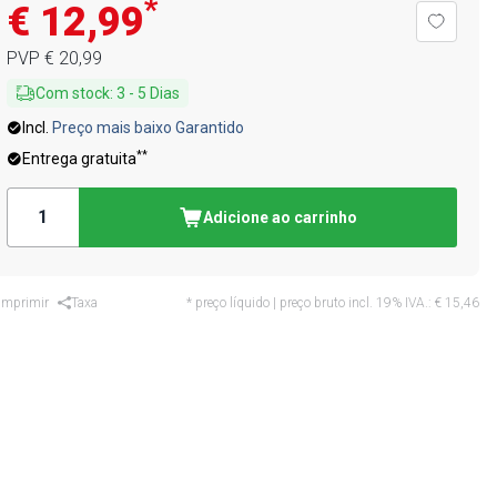
*
€ 12,99
PVP
€ 20,99
Com stock
:
3
-
5
Dias
Incl.
Preço mais baixo Garantido
**
Entrega gratuita
Adicione ao carrinho
Imprimir
Taxa
* preço líquido | preço bruto incl. 19% IVA.:
€ 15,46