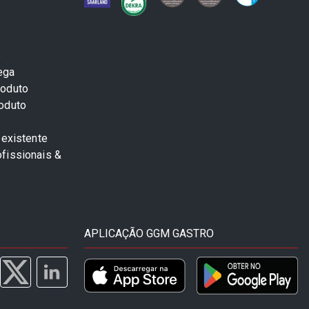
e
ega
roduto
roduto
 existente
fissionais &
APLICAÇÃO GGM GASTRO