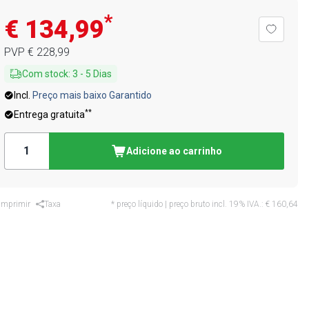
*
€ 134,99
PVP
€ 228,99
Com stock
:
3
-
5
Dias
Incl.
Preço mais baixo Garantido
**
Entrega gratuita
Adicione ao carrinho
Imprimir
Taxa
* preço líquido | preço bruto incl. 19% IVA.:
€ 160,64