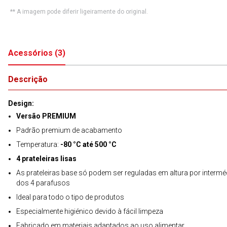
** A imagem pode diferir ligeiramente do original.
Acessórios
(
3
)
Descrição
Design:
Versão PREMIUM
Padrão premium de acabamento
Temperatura:
-80 °C até 500 °C
4 prateleiras lisas
As prateleiras base só podem ser reguladas em altura por intermé
dos 4 parafusos
Ideal para todo o tipo de produtos
Especialmente higiénico devido à fácil limpeza
Fabricado em materiais adaptados ao uso alimentar