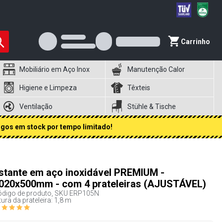
Carrinho
Mobiliário em Aço Inox
Manutenção Calor
Higiene e Limpeza
Têxteis
Ventilação
Stühle & Tische
igos em stock por tempo limitado!
stante em aço inoxidável PREMIUM -
020x500mm - com 4 prateleiras (AJUSTÁVEL)
digo de produto, SKU
ERP105N
tura da prateleira: 1,8 m