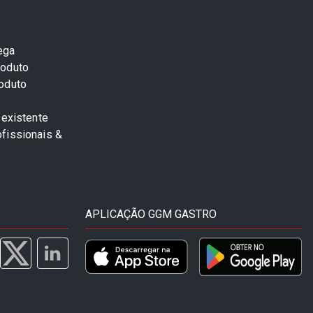
e
ega
roduto
roduto
 existente
fissionais &
APLICAÇÃO GGM GASTRO