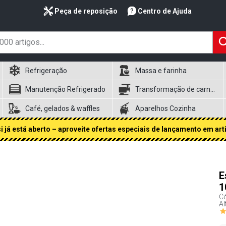
Peça de reposição
Centro de Ajuda
Refrigeração
Massa e farinha
Manutenção Refrigerado
Transformação de carnes
Café, gelados & waffles
Aparelhos Cozinha
 já está aberto – aproveite ofertas especiais de lançamento em art
E
1
Có
Al