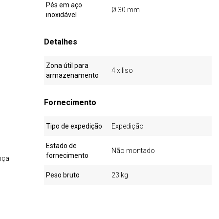
Pés em aço
Ø 30 mm
inoxidável
Detalhes
Zona útil para
4 x liso
armazenamento
Fornecimento
Tipo de expedição
Expedição
Estado de
Não montado
fornecimento
nça
Peso bruto
23 kg