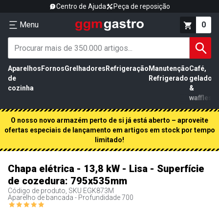
Centro de Ajuda
Peça de reposição
Menu
0
Aparelhos
Fornos
Grelhadores
Refrigeração
Manutenção
Café,
de
Refrigerado
gelados
cozinha
&
waffles
O nosso novo armazém perto de si já está aberto – aproveite
ofertas especiais de lançamento em artigos em stock por tempo
limitado!
Chapa elétrica - 13,8 kW - Lisa - Superfície
de cozedura: 795x535mm
Código de produto, SKU
EGK873M
Aparelho de bancada - Profundidade 700