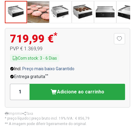
*
719,99 €
PVP
€ 1.369,99
Com stock
:
3
-
6
Dias
Incl.
Preço mais baixo Garantido
**
Entrega gratuita
Adicione ao carrinho
Imprimir
Taxa
* preço líquido | preço bruto incl. 19% IVA.:
€ 856,79
** A imagem pode diferir ligeiramente do original.