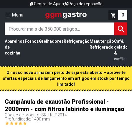
Centro de Ajuda
Peça de reposição
Menu
0
Aparelhos
Fornos
Grelhadores
Refrigeração
Manutenção
Café,
de
Refrigerado
gelados
cozinha
&
waffles
O nosso novo armazém perto de si já está aberto – aproveite
ofertas especiais de lançamento em artigos em stock por tempo
limitado!
Campânula de exaustão Profissional -
2000mm - com filtros labirinto e iluminação
Código de produto, SKU
KLP2014
Profundidade: 1400 mm