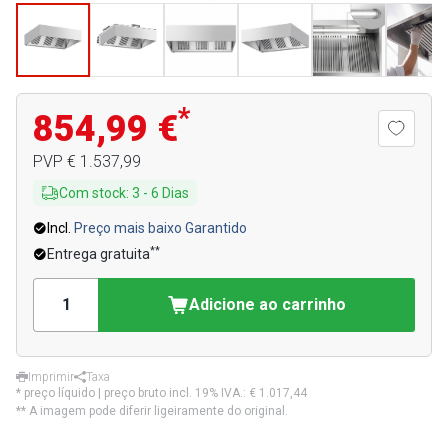
*
854,99 €
PVP
€ 1.537,99
Com stock
:
3
-
6
Dias
Incl.
Preço mais baixo Garantido
**
Entrega gratuita
Adicione ao carrinho
Imprimir
Taxa
* preço líquido | preço bruto incl. 19% IVA.:
€ 1.017,44
** A imagem pode diferir ligeiramente do original.