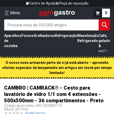
Centro de Ajuda
Peça de reposição
Menu
0
Aparelhos
Fornos
Grelhadores
Refrigeração
Manutenção
Café,
de
Refrigerado
gelados
cozinha
&
waffles
O nosso novo armazém perto de si já está aberto – aproveite
ofertas especiais de lançamento em artigos em stock por tempo
limitado!
CAMBRO | CAMRACK® - Cesto para
lavatório de vidro 1/1 com 4 extensões -
500x500mm - 36 compartimentos - Preto
Código de produto, SKU
36S800110
Altura: 267 mm
Avalie agora