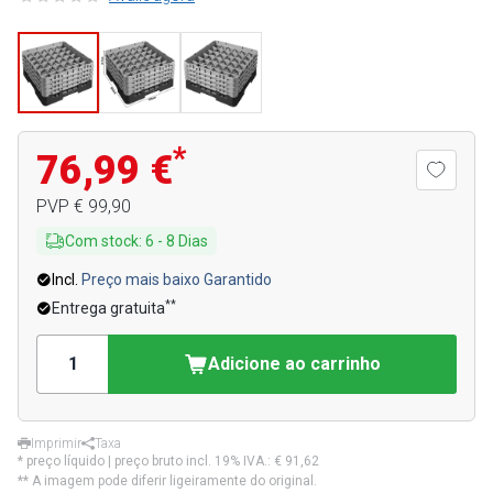
*
76,99 €
PVP
€ 99,90
Com stock
:
6
-
8
Dias
Incl.
Preço mais baixo Garantido
**
Entrega gratuita
Adicione ao carrinho
Imprimir
Taxa
* preço líquido | preço bruto incl. 19% IVA.:
€ 91,62
** A imagem pode diferir ligeiramente do original.