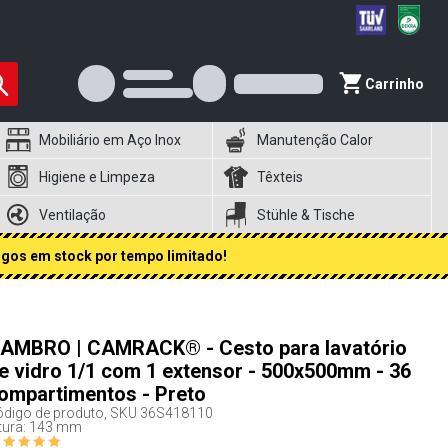
Carrinho
Mobiliário em Aço Inox
Manutenção Calor
Higiene e Limpeza
Têxteis
Ventilação
Stühle & Tische
igos em stock por tempo limitado!
AMBRO | CAMRACK® - Cesto para lavatório
e vidro 1/1 com 1 extensor - 500x500mm - 36
ompartimentos - Preto
digo de produto, SKU
36S418110
tura: 143 mm