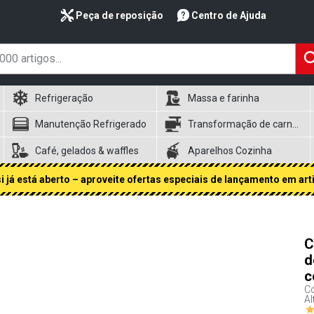
Peça de reposição
Centro de Ajuda
Refrigeração
Massa e farinha
Manutenção Refrigerado
Transformação de carnes
Café, gelados & waffles
Aparelhos Cozinha
 já está aberto – aproveite ofertas especiais de lançamento em art
C
d
c
Có
Al