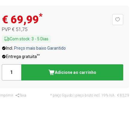
*
€ 69,99
PVP
€ 51,75
Com stock
:
3
-
5
Dias
Incl.
Preço mais baixo Garantido
**
Entrega gratuita
Adicione ao carrinho
Imprimir
Taxa
* preço líquido | preço bruto incl. 19% IVA.:
€ 83,29