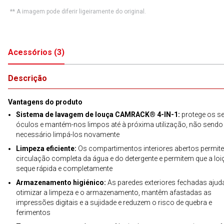
** A imagem pode diferir ligeiramente do original.
Acessórios
(
3
)
Descrição
Vantagens do produto
Sistema de lavagem de louça CAMRACK® 4-IN-1:
protege os s
óculos e mantém-nos limpos até à próxima utilização, não sendo
necessário limpá-los novamente
Limpeza eficiente:
Os compartimentos interiores abertos permit
circulação completa da água e do detergente e permitem que a loi
seque rápida e completamente
Armazenamento higiénico:
As paredes exteriores fechadas aju
otimizar a limpeza e o armazenamento, mantêm afastadas as
impressões digitais e a sujidade e reduzem o risco de quebra e
ferimentos