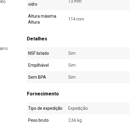
73 mm
ito
vidro
Altura máxima.
114 mm
Altura
Detalhes
arro
NSF listado
Sim
Empilhável
Sim
Sem BPA
Sim
Fornecimento
Tipo de expedição
Expedição
Peso bruto
2,66 kg