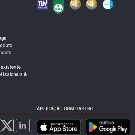
e
ega
roduto
roduto
 existente
fissionais &
APLICAÇÃO GGM GASTRO