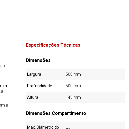
Especificações Técnicas
Dimensões
eus
Largura
500 mm
em a
Profundidade
500 mm
ça
Altura
143 mm
dam a
Dimensões Compartimento
Máx. Diâmetro do