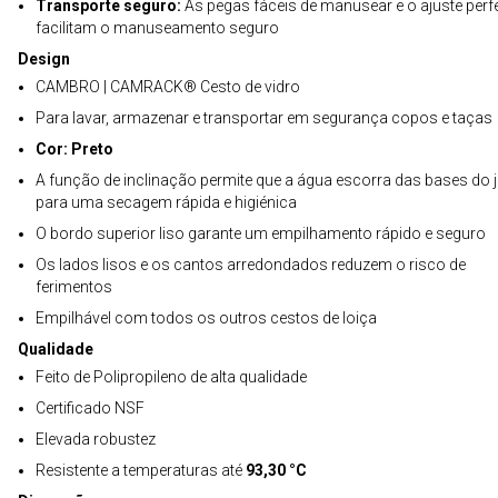
Transporte seguro:
As pegas fáceis de manusear e o ajuste perfe
facilitam o manuseamento seguro
Design
CAMBRO | CAMRACK® Cesto de vidro
Para lavar, armazenar e transportar em segurança copos e taças
Cor: Preto
A função de inclinação permite que a água escorra das bases do j
para uma secagem rápida e higiénica
O bordo superior liso garante um empilhamento rápido e seguro
Os lados lisos e os cantos arredondados reduzem o risco de
ferimentos
Empilhável com todos os outros cestos de loiça
Qualidade
Feito de Polipropileno de alta qualidade
Certificado NSF
Elevada robustez
Resistente a temperaturas até
93,30 °C