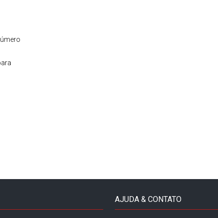
 número
para
AJUDA & CONTATO