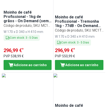
Moinho de café
Profissional - 1kg de
Moinho de café
grãos - On Demand (sem
Profissional - Tremonha
doseador) - Cinza
1kg - 77dB - On Demand
Código de produto, SKU
:
MC1T-
(sem doseador) -
GREY
Código de produto, SKU
:
MC1T-
W 170 x D 340 x H 410 mm
Vermelho
RED
W 170 x D 340 x H 410 mm
Com stock
:
3
-
5
Dias
Com stock
:
3
-
5
Dias
*
*
296,99 €
296,99 €
PVP
538,99 €
PVP
550,99 €
Adicione ao carrinho
Adicione ao carrinho
Moinho de café