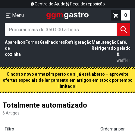
Centro de Ajuda
Peça de reposição
Menu
0
Aparelhos
Fornos
Grelhadores
Refrigeração
Manutenção
Café,
de
Refrigerado
gelados
cozinha
&
waffles
O nosso novo armazém perto de si já está aberto – aproveite
ofertas especiais de lançamento em artigos em stock por tempo
limitado!
Totalmente automatizado
6
Artigos
Filtro
Ordernar por