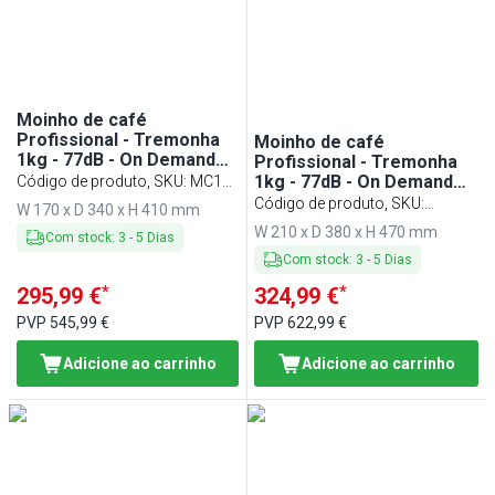
Min
Max
Moinho de café
Profissional - Tremonha
Moinho de café
1kg - 77dB - On Demand
Profissional - Tremonha
(sem doseador) - Preto
1kg - 77dB - On Demand
Código de produto, SKU
:
MC1T-
(sem doseador) - Corpo
BLACK
Código de produto, SKU
:
W 170 x D 340 x H 410 mm
em aço inoxidável
MC11T-INOX
W 210 x D 380 x H 470 mm
Com stock
:
3
-
5
Dias
Com stock
:
3
-
5
Dias
*
*
295,99 €
324,99 €
PVP
545,99 €
PVP
622,99 €
Adicione ao carrinho
Adicione ao carrinho