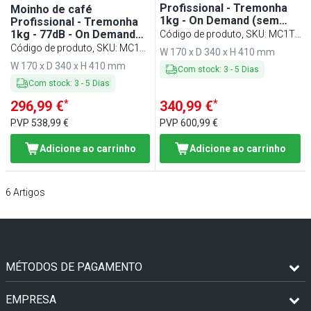
Profissional - Tremonha
Moinho de café
1kg - On Demand (sem
Profissional - Tremonha
doseador) - Prateado
1kg - 77dB - On Demand
Código de produto, SKU
:
MC1T-
(sem doseador) - Branco
Código de produto, SKU
:
MC1T-
CHROM
W 170 x D 340 x H 410 mm
WHITE
W 170 x D 340 x H 410 mm
Com stock
:
3
-
5
Dias
Com stock
:
3
-
5
Dias
*
*
296,99 €
340,99 €
PVP
538,99 €
PVP
600,99 €
Adicione ao carrinho
Adicione ao carrinho
6
Artigos
MÉTODOS DE PAGAMENTO
EMPRESA