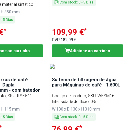
Com stock
:
3
-
5
Dias
encils (art),
 material sintético
r
x H 350 mm
3
-
5
Dias
*
*
€
109,99 €
PVP
182,99 €
one ao carrinho
Adicione ao carrinho
rras de café
Sistema de filtragem de água
- Dupla -
para Máquinas de café - 1.600L
mm - com batedor
uto, SKU
:
KSK541
Código de produto, SKU
:
WFSM16
Intensidade do fluxo: 0-5
x H 115 mm
W 130 x D 130 x H 310 mm
3
-
5
Dias
Com stock
:
3
-
5
Dias
*
*
76,99 €