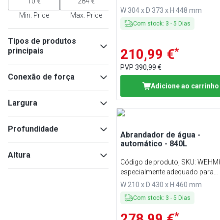
W 304 x D 373 x H 448 mm
Min. Price
Max. Price
Com stock
:
3
-
5
Dias
Tipos de produtos
*
principais
210,99 €
PVP
390,99 €
Descalcificador
(
25
)
Conexão de força
Gaveta de borras de café
(
6
)
Adicione ao carrinho
Acessórios para
230V
(
5
)
Largura
dispositivos de preparação
de bebidas
(
4
)
Aquecedor de chávenas
(
2
)
Profundidade
Kits de Barista & Conjuntos
Abrandador de água -
automático - 840L
de Bartender
(
1
)
Min
Max
Altura
Código de produto, SKU
:
WEHM
especialmente adequado para
Min
Max
máquinas de café, vaporizador
W 210 x D 430 x H 460 mm
combinados e pequenas máqui
Com stock
:
3
-
5
Dias
lavar louça subterrâneas
Min
Max
*
278,99 €