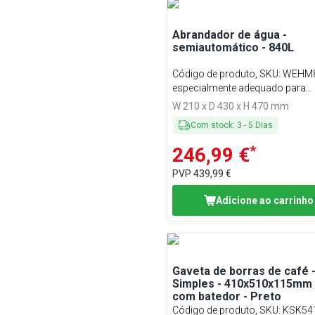
Abrandador de água -
semiautomático - 840L
Código de produto, SKU
:
WEHM
especialmente adequado para
máquinas de café, vaporizador
W 210 x D 430 x H 470 mm
combinados e pequenas máqui
Com stock
:
3
-
5
Dias
lavar louça subterrâneas
*
246,99 €
PVP
439,99 €
Adicione ao carrinho
Gaveta de borras de café 
Simples - 410x510x115mm 
com batedor - Preto
Código de produto, SKU
:
KSK54