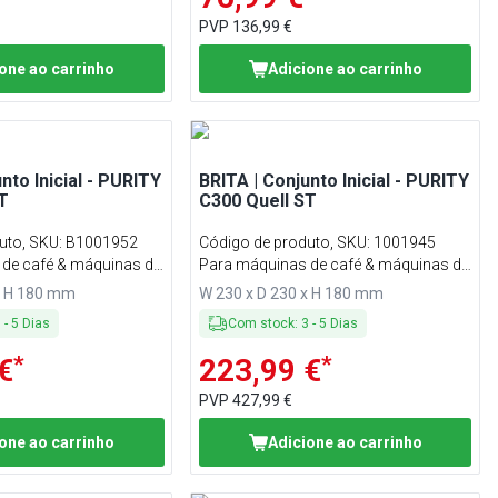
PVP
136,99 €
one ao carrinho
Adicione ao carrinho
nto Inicial - PURITY
BRITA | Conjunto Inicial - PURITY
T
C300 Quell ST
uto, SKU
:
B1001952
Código de produto, SKU
:
1001945
de café & máquinas de
Para máquinas de café & máquinas de
ica
venda automática
x H 180 mm
W 230 x D 230 x H 180 mm
3
-
5
Dias
Com stock
:
3
-
5
Dias
*
*
€
223,99 €
PVP
427,99 €
one ao carrinho
Adicione ao carrinho