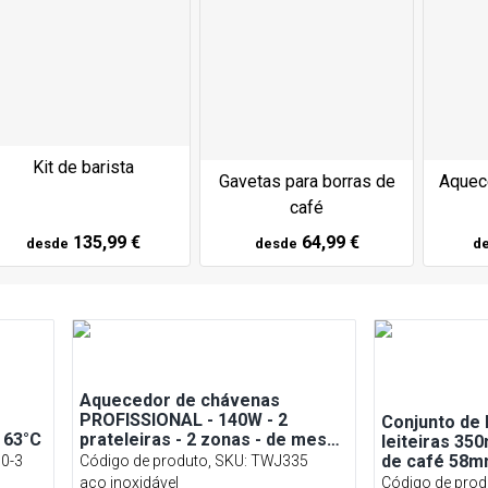
Kit de barista
Gavetas para borras de
Aquec
café
135,99 €
64,99 €
desde
desde
d
Aquecedor de chávenas
PROFISSIONAL - 140W - 2
Conjunto de 
é 63°C
prateleiras - 2 zonas - de mesa
leiteiras 35
- até 75°C
de café 58m
0-3
Código de produto, SKU
:
TWJ335
prensa, ter
aço inoxidável
Código de prod