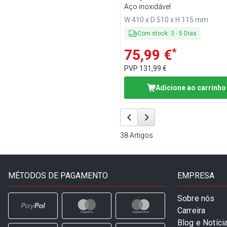
Aço inoxidável
W 410 x D 510 x H 115 mm
Com stock
:
3
-
5
Dias
*
75,99 €
PVP
131,99 €
Adicione ao carrinho
38
Artigos
MÉTODOS DE PAGAMENTO
EMPRESA
Sobre nós
Carreira
Blog e Notíci