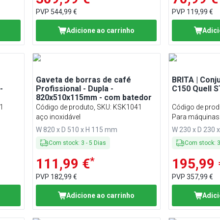
PVP
544,99 €
PVP
119,99 €
Adicione ao carrinho
Adici
-
Gaveta de borras de café
BRITA | Conju
-
Profissional - Dupla -
C150 Quell S
820x510x115mm - com batedor
1
Código de produto, SKU
:
KSK1041
Código de prod
aço inoxidável
Para máquinas 
venda automát
W 820 x D 510 x H 115 mm
W 230 x D 230 
Com stock
:
3
-
5
Dias
Com stock
:
*
111,99 €
195,99 
PVP
182,99 €
PVP
357,99 €
Adicione ao carrinho
Adici