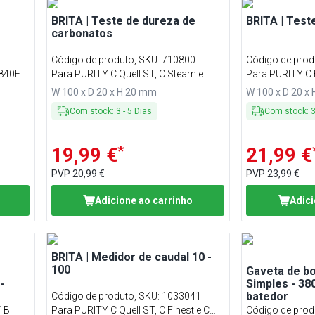
BRITA | Teste de dureza de
BRITA | Test
carbonatos
Código de produto, SKU
:
710800
Código de prod
840E
Para PURITY C Quell ST, C Steam e
Para PURITY C 
PURITY Clean
Extra
W 100 x D 20 x H 20 mm
W 100 x D 20 x
es
Com stock
:
3
-
5
Dias
Com stock
:
nas de
*
19,99 €
21,99 €
PVP
20,99 €
PVP
23,99 €
Adicione ao carrinho
Adici
BRITA | Medidor de caudal 10 -
100
-
Gaveta de bo
-
Simples - 3
batedor
Código de produto, SKU
:
1033041
1B
Para PURITY C Quell ST, C Finest e C
Código de prod