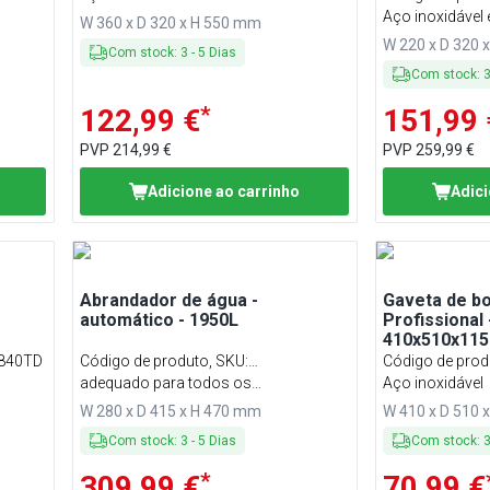
limpeza, 3 st
Aço inoxidável e
W 360 x D 320 x H 550 mm
temporizado
W 220 x D 320 
Com stock
:
3
-
5
Dias
Com stock
:
*
122,99 €
151,99 
PVP
214,99 €
PVP
259,99 €
Adicione ao carrinho
Adici
Abrandador de água -
Gaveta de bo
automático - 1950L
Profissional 
410x510x115
840TD
Código de produto, SKU
:
Código de prod
WEAM1950KV
adequado para todos os
Aço inoxidável
es
equipamentos de restauração
W 280 x D 415 x H 470 mm
W 410 x D 510 
nas de
Com stock
:
3
-
5
Dias
Com stock
:
*
309,99 €
70,99 €