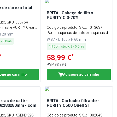
e de dureza total
BRITA | Cabeça de filtro -
PURITY C 0-70%
uto, SKU
:
536754
Finest e PURITY Clean
Código de produto, SKU
:
1013637
Para máquinas de café e máquinas de
 H 20 mm
venda automática
W 87 x D 106 x H 60 mm
3
-
5
Dias
Com stock
:
3
-
5
Dias
*
*
58,99 €
PVP
93,99 €
one ao carrinho
Adicione ao carrinho
rras de café -
BRITA | Cartucho filtrante -
80x280x80mm - com
PURITY C500 Quell ST
uto, SKU
:
KSEND328
Código de produto, SKU
:
1002045