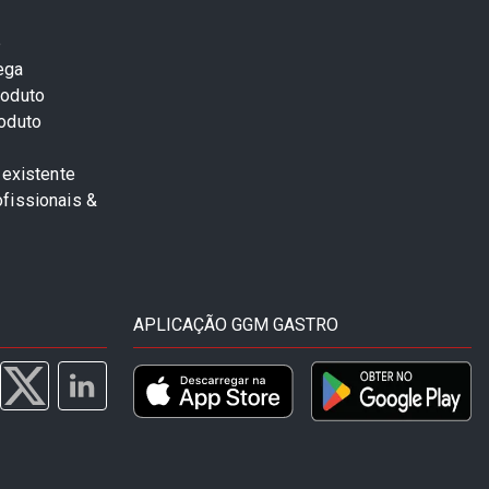
e
ega
roduto
roduto
 existente
fissionais &
APLICAÇÃO GGM GASTRO