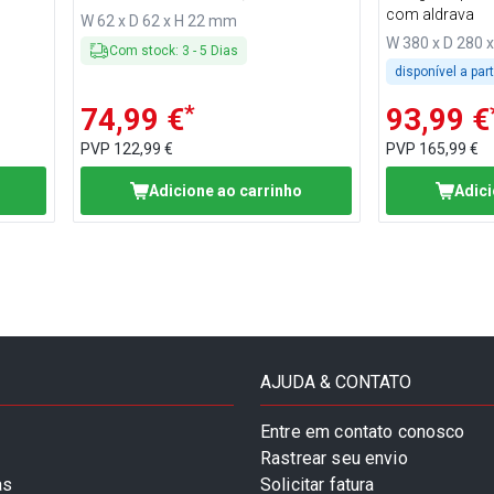
Steam
com aldrava
W 62 x D 62 x H 22 mm
W 380 x D 280 
Com stock
:
3
-
5
Dias
disponível a par
*
74,99 €
93,99 €
PVP
122,99 €
PVP
165,99 €
Adicione ao carrinho
Adici
AJUDA & CONTATO
Entre em contato conosco
Rastrear seu envio
as
Solicitar fatura