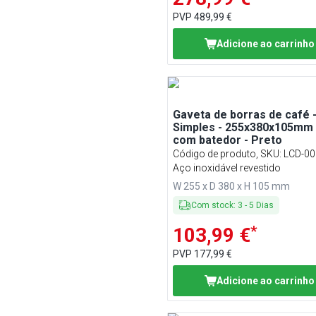
PVP
489,99 €
Adicione ao carrinho
Gaveta de borras de café 
Simples - 255x380x105mm 
com batedor - Preto
Código de produto, SKU
:
LCD-00
Aço inoxidável revestido
W 255 x D 380 x H 105 mm
Com stock
:
3
-
5
Dias
*
103,99 €
PVP
177,99 €
Adicione ao carrinho