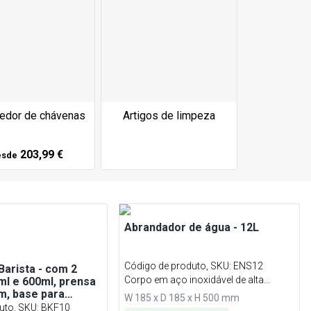
edor de chávenas
Artigos de limpeza
203,99 €
esde
Abrandador de água - 12L
Código de produto, SKU
:
ENS12
Barista - com 2
Corpo em aço inoxidável de alta
0ml e 600ml, prensa
m, base para
qualidade
W 185 x D 185 x H 500 mm
mómetro, escova de
uto, SKU
:
BKF10