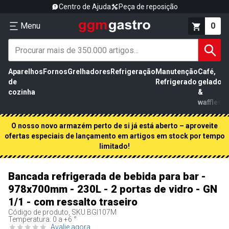
Centro de Ajuda
Peça de reposição
Menu
0
Aparelhos
Fornos
Grelhadores
Refrigeração
Manutenção
Café,
de
Refrigerado
gelados
cozinha
&
waffles
O nosso novo armazém perto de si já está aberto – aproveite
ofertas especiais de lançamento em artigos em stock por tempo
limitado!
Bancada refrigerada de bebida para bar -
978x700mm - 230L - 2 portas de vidro - GN
1/1 - com ressalto traseiro
Código de produto, SKU
BGI107M
Temperatura: 0 a +6 °
Avalie agora