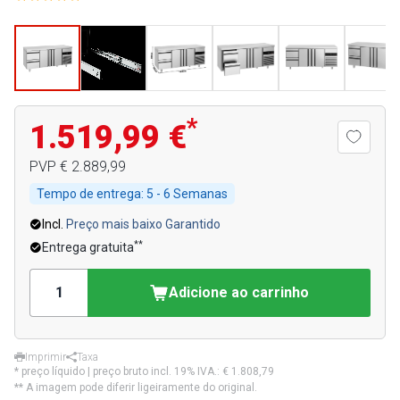
*
1.519,99 €
PVP
€ 2.889,99
Tempo de entrega:
5 - 6 Semanas
Incl.
Preço mais baixo Garantido
**
Entrega gratuita
Adicione ao carrinho
Imprimir
Taxa
* preço líquido | preço bruto incl. 19% IVA.:
€ 1.808,79
** A imagem pode diferir ligeiramente do original.