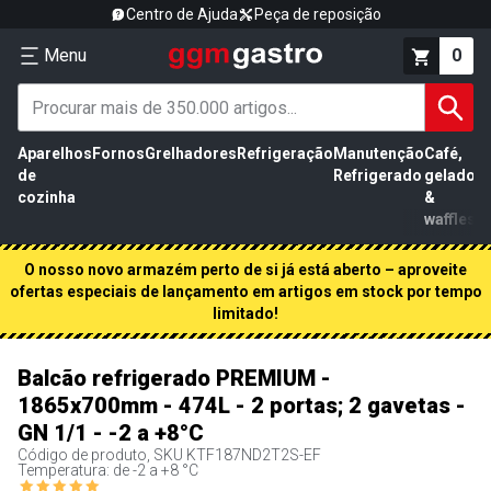
Centro de Ajuda
Peça de reposição
Menu
0
Aparelhos
Fornos
Grelhadores
Refrigeração
Manutenção
Café,
de
Refrigerado
gelados
cozinha
&
waffles
O nosso novo armazém perto de si já está aberto – aproveite
ofertas especiais de lançamento em artigos em stock por tempo
limitado!
Balcão refrigerado PREMIUM -
1865x700mm - 474L - 2 portas; 2 gavetas -
GN 1/1 - -2 a +8°C
Código de produto, SKU
KTF187ND2T2S-EF
Temperatura: de -2 a +8 °C