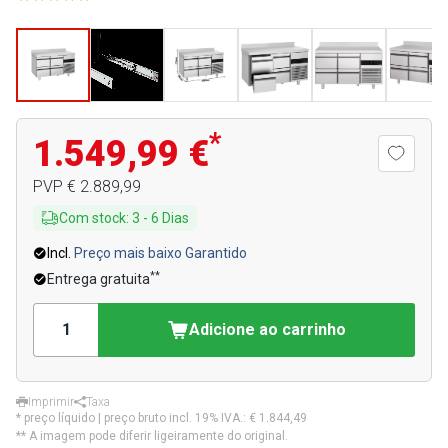
*
1.549,99 €
PVP
€ 2.889,99
Com stock
:
3
-
6
Dias
Incl.
Preço mais baixo Garantido
**
Entrega gratuita
Adicione ao carrinho
Imprimir
Taxa
* preço líquido | preço bruto incl. 19% IVA.:
€ 1.844,49
** A imagem pode diferir ligeiramente do original.