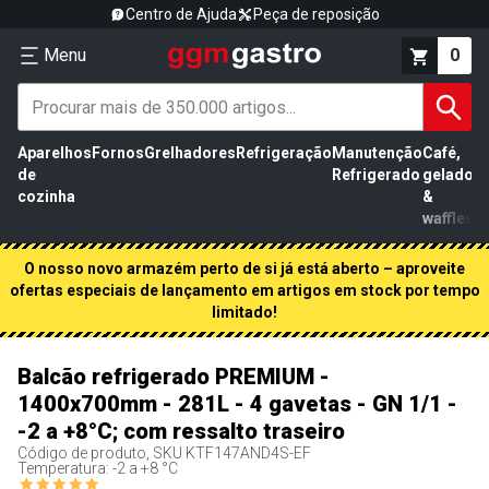
Centro de Ajuda
Peça de reposição
Menu
0
Aparelhos
Fornos
Grelhadores
Refrigeração
Manutenção
Café,
de
Refrigerado
gelados
cozinha
&
waffles
O nosso novo armazém perto de si já está aberto – aproveite
ofertas especiais de lançamento em artigos em stock por tempo
limitado!
Balcão refrigerado PREMIUM -
1400x700mm - 281L - 4 gavetas - GN 1/1 -
-2 a +8°C; com ressalto traseiro
Código de produto, SKU
KTF147AND4S-EF
Temperatura: -2 a +8 °C