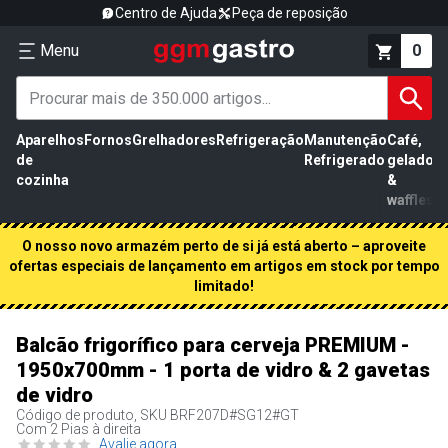
Centro de Ajuda
Peça de reposição
Menu
0
Aparelhos
Fornos
Grelhadores
Refrigeração
Manutenção
Café,
de
Refrigerado
gelados
cozinha
&
waffles
O nosso novo armazém perto de si já está aberto – aproveite
ofertas especiais de lançamento em artigos em stock por tempo
limitado!
Balcão frigorífico para cerveja PREMIUM -
1950x700mm - 1 porta de vidro & 2 gavetas
de vidro
Código de produto, SKU
BRF207D#SG12#GT
Com 2 Pias à direita
Avalie agora