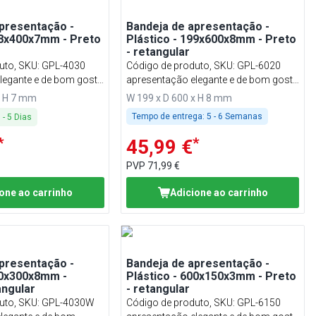
presentação -
Bandeja de apresentação -
98x400x7mm - Preto
Plástico - 199x600x8mm - Preto
- retangular
uto, SKU
:
GPL-4030
Código de produto, SKU
:
GPL-6020
legante e de bom gosto
apresentação elegante e de bom gosto
utos de padaria de
para seus produtos de padaria de
x H 7 mm
W 199 x D 600 x H 8 mm
qualidade
Tempo de entrega:
5 - 6 Semanas
3
-
5
Dias
*
*
45,99 €
PVP
71,99 €
one ao carrinho
Adicione ao carrinho
presentação -
Bandeja de apresentação -
00x300x8mm -
Plástico - 600x150x3mm - Preto
angular
- retangular
uto, SKU
:
GPL-4030W
Código de produto, SKU
:
GPL-6150