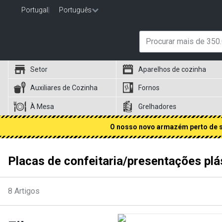
Portugal
|
Português
Setor
Aparelhos de cozinha
Auxiliares de Cozinha
Fornos
À Mesa
Grelhadores
O nosso novo armazém perto de si
Placas de confeitaria/presentações plá
8
Artigos