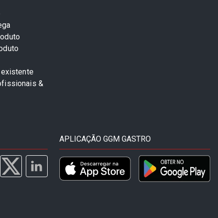
e
ega
roduto
roduto
 existente
fissionais &
APLICAÇÃO GGM GASTRO