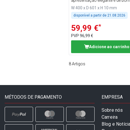
apresentação elegante e de bo
para seus produtos de padaria 
W 400 x D 601 x H 10 mm
qualidade
disponível a partir de
21.08.2026
*
59,99 €
PVP
96,99 €
Adicione ao carrinho
8
Artigos
MÉTODOS DE PAGAMENTO
EMPRESA
Sobre nós
Carreira
Blog e Notíci