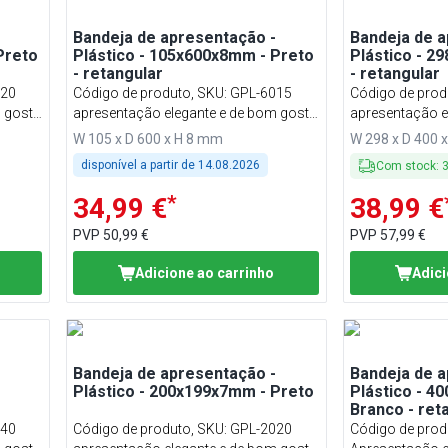
Bandeja de apresentação -
Bandeja de a
Preto
Plástico - 105x600x8mm - Preto
Plástico - 2
- retangular
- retangular
020
Código de produto, SKU
:
GPL-6015
Código de prod
m gosto
apresentação elegante e de bom gosto
apresentação e
de
para seus produtos de padaria de
para seus prod
W 105 x D 600 x H 8 mm
W 298 x D 400 
qualidade
qualidade
disponível a partir de
14.08.2026
Com stock
:
*
34,99 €
38,99 €
PVP
50,99 €
PVP
57,99 €
Adicione ao carrinho
Adici
Bandeja de apresentação -
Bandeja de a
Plástico - 200x199x7mm - Preto
Plástico - 4
Branco - ret
040
Código de produto, SKU
:
GPL-2020
Código de prod