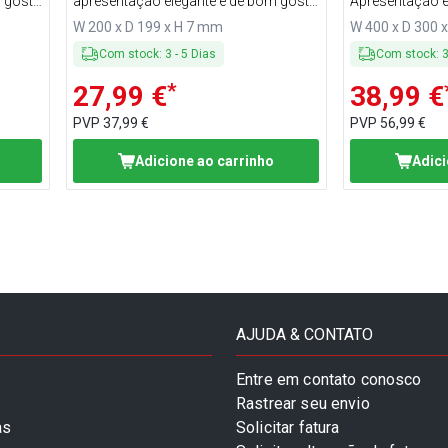
m gosto
apresentação elegante e de bom gosto
Apresentação e
de
para seus produtos de padaria de
gosto para seu
W 200 x D 199 x H 7 mm
W 400 x D 300 
qualidade
qualidade
Com stock
:
3
-
5
Dias
Com stock
:
*
27,99 €
38,99 €
PVP
37,99 €
PVP
56,99 €
Adicione ao carrinho
Adici
AJUDA & CONTATO
Entre em contato conosco
Rastrear seu envio
as
Solicitar fatura