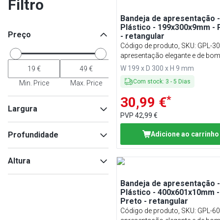
Filtro
Bandeja de apresentação -
Plástico - 199x300x9mm - 
Preço
- retangular
Código de produto, SKU
:
GPL-3
apresentação elegante e de bo
para seus produtos de padaria 
W 199 x D 300 x H 9 mm
qualidade
Com stock
:
3
-
5
Dias
Min. Price
Max. Price
*
30,99 €
Largura
PVP
42,99 €
Profundidade
Adicione ao carrinho
Min
Max
Altura
Bandeja de apresentação -
Min
Max
Plástico - 400x601x10mm -
Preto - retangular
Min
Max
Código de produto, SKU
:
GPL-6