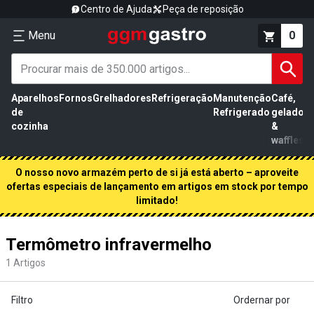
Centro de Ajuda
Peça de reposição
Menu
0
Aparelhos
Fornos
Grelhadores
Refrigeração
Manutenção
Café,
de
Refrigerado
gelados
cozinha
&
waffles
O nosso novo armazém perto de si já está aberto – aproveite
ofertas especiais de lançamento em artigos em stock por tempo
limitado!
Termômetro infravermelho
1
Artigos
Filtro
Ordernar por