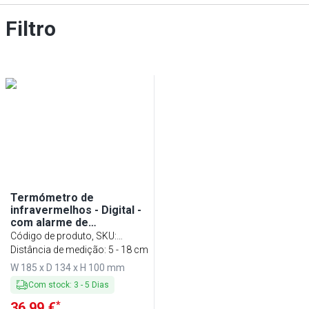
Filtro
Termómetro de
infravermelhos - Digital -
com alarme de
temperatura - 32°C a 42°C
Código de produto, SKU
:
(corpo), 0°C a 100°C
ITCD3#SITCD3
Distância de medição: 5 - 18 cm
(superfícies) - incl.
W 185 x D 134 x H 100 mm
suporte
Com stock
:
3
-
5
Dias
*
36,99 €