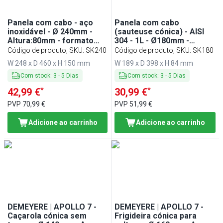
Panela com cabo - aço
Panela com cabo
inoxidável - Ø 240mm -
(sauteuse cónica) - AISI
Altura:80mm - formato
304 - 1L - Ø180mm -
cónico - compatível com
Altura:65mm - formato
Código de produto, SKU
:
SK240
Código de produto, SKU
:
SK180
todos os fogões,
cónico - compatível com
W 248 x D 460 x H 150 mm
W 189 x D 398 x H 84 mm
incluindo indução -
todos os fogões, incluindo
248x460x150mm
indução - 189x398x84mm
Com stock
:
3
-
5
Dias
Com stock
:
3
-
5
Dias
*
*
42,99 €
30,99 €
PVP
70,99 €
PVP
51,99 €
Adicione ao carrinho
Adicione ao carrinho
DEMEYERE | APOLLO 7 -
DEMEYERE | APOLLO 7 -
Caçarola cónica sem
Frigideira cónica para