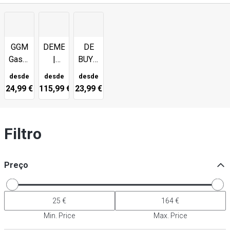
GGM
DEMEYERE
DE
Gastro
|
BUYER
|
Panelas
|
desde
desde
desde
Panelas
para
frigideiras
24,99 €
115,99 €
23,99 €
de
saltear
para
saltear
saltear
Filtro
Preço
Min. Price
Max. Price