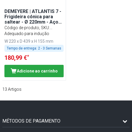
DEMEYERE | ATLANTIS 7 -
Frigideira cónica para
saltear - Ø 220mm - Aço
inoxidável
Código de produto, SKU
:
1005388
Adequado para indução
W 220 x D 439 x H 155 mm
Tempo de entrega:
2 - 3 Semanas
*
180,99 €
Adicione ao carrinho
13
Artigos
MÉTODOS DE PAGAMENTO