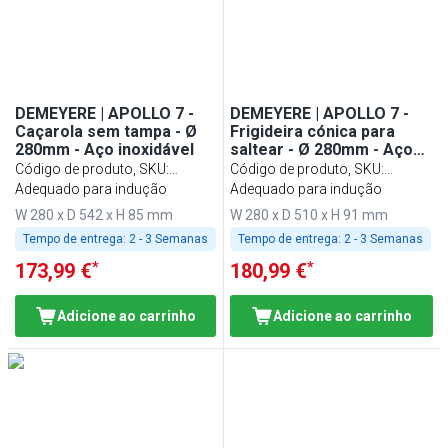
DEMEYERE | APOLLO 7 -
DEMEYERE | APOLLO 7 -
Caçarola sem tampa - Ø
Frigideira cónica para
280mm - Aço inoxidável
saltear - Ø 280mm - Aço
inoxidável
Código de produto, SKU
:
Código de produto, SKU
:
1005245
Adequado para indução
1005154
Adequado para indução
W 280 x D 542 x H 85 mm
W 280 x D 510 x H 91 mm
Tempo de entrega:
2 - 3 Semanas
Tempo de entrega:
2 - 3 Semanas
*
*
173,99 €
180,99 €
Adicione ao carrinho
Adicione ao carrinho