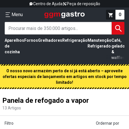
Centro de Ajuda
Peça de reposição
Menu
0
Aparelhos
Fornos
Grelhadores
Refrigeração
Manutenção
Café,
de
Refrigerado
gelados
cozinha
&
waffles
O nosso novo armazém perto de si já está aberto – aproveite
ofertas especiais de lançamento em artigos em stock por tempo
limitado!
Panela de refogado a vapor
13
Artigos
Filtro
Ordernar por