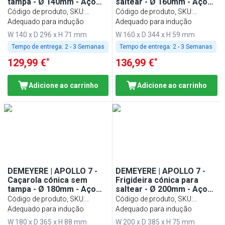
tampa - Ø 140mm - Aço
saltear - Ø 160mm - Aço
inoxidável
inoxidável
Código de produto, SKU
:
Código de produto, SKU
:
1005148
Adequado para indução
1005149
Adequado para indução
W 140 x D 296 x H 71 mm
W 160 x D 344 x H 59 mm
Tempo de entrega:
2 - 3 Semanas
Tempo de entrega:
2 - 3 Semanas
*
*
129,99 €
136,99 €
Adicione ao carrinho
Adicione ao carrinho
DEMEYERE | APOLLO 7 -
DEMEYERE | APOLLO 7 -
Caçarola cónica sem
Frigideira cónica para
tampa - Ø 180mm - Aço
saltear - Ø 200mm - Aço
inoxidável
inoxidável
Código de produto, SKU
:
Código de produto, SKU
:
1005150
Adequado para indução
1005151
Adequado para indução
W 180 x D 365 x H 88 mm
W 200 x D 385 x H 75 mm