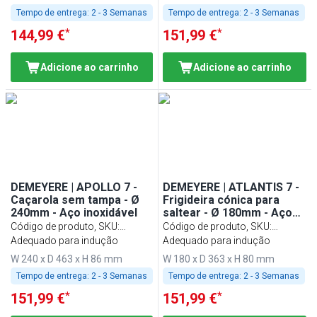
Tempo de entrega:
2 - 3 Semanas
Tempo de entrega:
2 - 3 Semanas
*
*
144,99 €
151,99 €
Adicione ao carrinho
Adicione ao carrinho
DEMEYERE | APOLLO 7 -
DEMEYERE | ATLANTIS 7 -
Caçarola sem tampa - Ø
Frigideira cónica para
240mm - Aço inoxidável
saltear - Ø 180mm - Aço
inoxidável
Código de produto, SKU
:
Código de produto, SKU
:
1005244
Adequado para indução
1005384
Adequado para indução
W 240 x D 463 x H 86 mm
W 180 x D 363 x H 80 mm
Tempo de entrega:
2 - 3 Semanas
Tempo de entrega:
2 - 3 Semanas
*
*
151,99 €
151,99 €