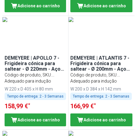
Adicione ao carrinho
Adicione ao carrinho
DEMEYERE | APOLLO 7 -
DEMEYERE | ATLANTIS 7 -
Frigideira cónica para
Frigideira cónica para
saltear - Ø 220mm - Aço
saltear - Ø 200mm - Aço
inoxidável
inoxidável
Código de produto, SKU
:
Código de produto, SKU
:
1005152
Adequado para indução
1005386
Adequado para indução
W 220 x D 405 x H 80 mm
W 200 x D 384 x H 142 mm
Tempo de entrega:
2 - 3 Semanas
Tempo de entrega:
2 - 3 Semanas
*
*
158,99 €
166,99 €
Adicione ao carrinho
Adicione ao carrinho