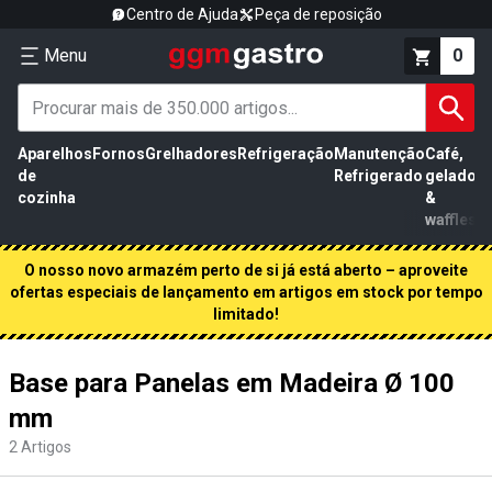
Centro de Ajuda
Peça de reposição
Menu
0
Aparelhos
Fornos
Grelhadores
Refrigeração
Manutenção
Café,
de
Refrigerado
gelados
cozinha
&
waffles
O nosso novo armazém perto de si já está aberto – aproveite
ofertas especiais de lançamento em artigos em stock por tempo
limitado!
Base para Panelas em Madeira Ø 100
mm
2
Artigos