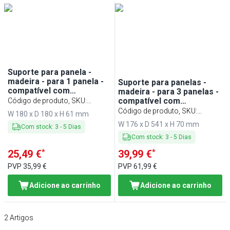
Min
Max
Suporte para panela -
madeira - para 1 panela -
Suporte para panelas -
compatível com
madeira - para 3 panelas -
SMTK100O -
compatível com
Código de produto, SKU
:
180x180x61mm
SMTK100R & SMTK100O -
TSK101
Código de produto, SKU
:
W 180 x D 180 x H 61 mm
176x541x70mm
TSK103
W 176 x D 541 x H 70 mm
Com stock
:
3
-
5
Dias
Com stock
:
3
-
5
Dias
*
*
25,49 €
39,99 €
PVP
35,99 €
PVP
61,99 €
Adicione ao carrinho
Adicione ao carrinho
2
Artigos