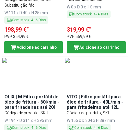
FOFTO100
PFFOFTO30
Substituição fácil
W 0 x D 0 x H 0 mm
W 111 x D 40 x H 25 mm
Com stock
:
4
-
6
Dias
Com stock
:
4
-
6
Dias
*
*
198,99 €
319,99 €
PVP
354,99 €
PVP
559,99 €
Adicione ao carrinho
Adicione ao carrinho
OLIX | M Filtro portátil de
VITO | Filtro portátil para
óleo de fritura - 60l/min -
óleo de fritura - 40L/min -
para fritadeiras até 20l
para fritadeiras até 12L
Código de produto, SKU
:
Código de produto, SKU
:
FOFTO60
FOFTV30
W 194 x D 314 x H 395 mm
W 155 x D 304 x H 387 mm
Com stock
:
4
-
6
Dias
Com stock
:
4
-
6
Dias