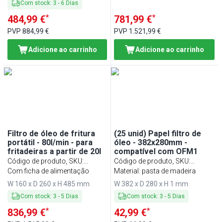
Com stock
:
3
-
6
Dias
*
*
484,99 €
781,99 €
PVP
884,99 €
PVP
1.521,99 €
Adicione ao carrinho
Adicione ao carrinho
Filtro de óleo de fritura
(25 unid) Papel filtro de
portátil - 80l/min - para
óleo - 382x280mm -
fritadeiras a partir de 20l
compatível com OFM1
Código de produto, SKU
:
Código de produto, SKU
:
GFR80E
Com ficha de alimentação
OFPM25-1
Material: pasta de madeira
W 160 x D 260 x H 485 mm
W 382 x D 280 x H 1 mm
Com stock
:
3
-
5
Dias
Com stock
:
3
-
5
Dias
*
*
836,99 €
42,99 €