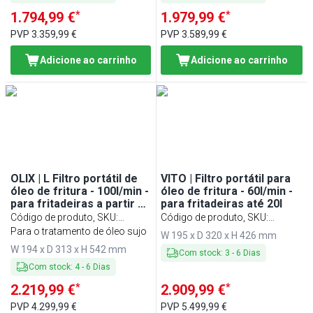
*
*
1.794,99 €
1.979,99 €
PVP
3.359,99 €
PVP
3.589,99 €
Adicione ao carrinho
Adicione ao carrinho
OLIX | L Filtro portátil de
VITO | Filtro portátil para
óleo de fritura - 100l/min -
óleo de fritura - 60l/min -
para fritadeiras a partir de
para fritadeiras até 20l
20l
Código de produto, SKU
:
Código de produto, SKU
:
FOFTO100
Para o tratamento de óleo sujo
FOFTV50
W 195 x D 320 x H 426 mm
W 194 x D 313 x H 542 mm
Com stock
:
3
-
6
Dias
Com stock
:
4
-
6
Dias
*
*
2.219,99 €
2.909,99 €
PVP
4.299,99 €
PVP
5.499,99 €