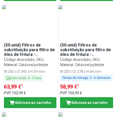
(50 unid) Filtros de
(50 unid) Filtros de
substituição para filtro de
substituição para filtro de
óleo de fritura -
óleo de fritura -
compatível com GFR80B &
compatível com GFR50B &
Código de produto, SKU
:
Código de produto, SKU
:
GFR80E
GFR50E
FGFR80
Material: Celulose/poliéster
FGFR50
Material: Celulose/poliéster
W 200 x D 345 x H 59 mm
W 203 x D 278 x H 64 mm
Tempo de entrega:
5 - 6 Semanas
Com stock
:
3
-
5
Dias
*
*
63,99 €
58,99 €
PVP
102,99 €
PVP
100,99 €
Adicione ao carrinho
Adicione ao carrinho