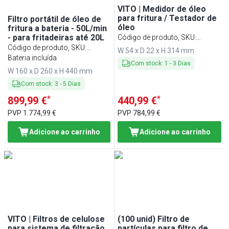
VITO | Medidor de óleo
para fritura / Testador de
Filtro portátil de óleo de
óleo
fritura a bateria - 50L/min
- para fritadeiras até 20L
Código de produto, SKU
:
Código de produto, SKU
:
FOMGVA
W 54 x D 22 x H 314 mm
GFR50B
Bateria incluída
Com stock
:
1
-
3
Dias
W 160 x D 260 x H 440 mm
Com stock
:
3
-
5
Dias
*
*
899,99 €
440,99 €
PVP
1.774,99 €
PVP
784,99 €
Adicione ao carrinho
Adicione ao carrinho
VITO | Filtros de celulose
(100 unid) Filtro de
para sistema de filtração
partículas para filtro de