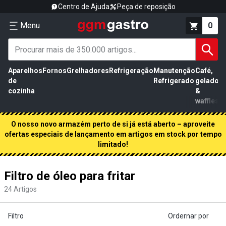
Centro de Ajuda
Peça de reposição
Menu
0
Aparelhos
Fornos
Grelhadores
Refrigeração
Manutenção
Café,
de
Refrigerado
gelados
cozinha
&
waffles
O nosso novo armazém perto de si já está aberto – aproveite
ofertas especiais de lançamento em artigos em stock por tempo
limitado!
Filtro de óleo para fritar
24
Artigos
Filtro
Ordernar por