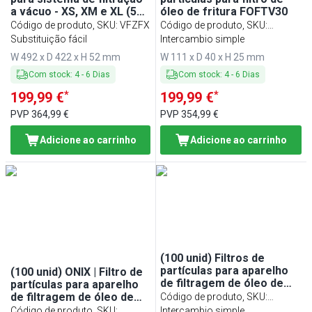
a vácuo - XS, XM e XL (50
óleo de fritura FOFTV30
unid)
Código de produto, SKU
:
VFZFX
Código de produto, SKU
:
Substituição fácil
PFFOFTV30
Intercambio simple
W 492 x D 422 x H 52 mm
W 111 x D 40 x H 25 mm
Com stock
:
4
-
6
Dias
Com stock
:
4
-
6
Dias
*
*
199,99 €
199,99 €
PVP
364,99 €
PVP
354,99 €
Adicione ao carrinho
Adicione ao carrinho
(100 unid) Filtros de
partículas para aparelho
(100 unid) ONIX | Filtro de
de filtragem de óleo de
partículas para aparelho
fritura FOFTV50 e
de filtragem de óleo de
Código de produto, SKU
:
FOFTV80
fritura FOFTO60 &
Código de produto, SKU
:
PFFOFTV58
Intercambio simple