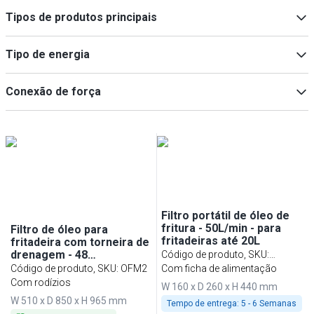
Tipos de produtos principais
Acessórios para aparelhos de cozinha
(
21
)
Tipo de energia
Peças de reposição para aparelhos de cozinha
(
3
)
Eléctrico
(
12
)
Conexão de força
Bateria recarregável
(
1
)
230V
(
13
)
Filtro portátil de óleo de
fritura - 50L/min - para
Filtro de óleo para
fritadeiras até 20L
fritadeira com torneira de
drenagem - 48
Código de produto, SKU
:
litros/minuto - 550W
Código de produto, SKU
:
OFM2
GFR50E
Com ficha de alimentação
Com rodízios
W 160 x D 260 x H 440 mm
W 510 x D 850 x H 965 mm
Tempo de entrega:
5 - 6 Semanas