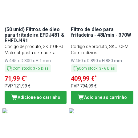
(50 unid) Filtros de óleo
Filtro de óleo para
para fritadeira EFDJ481 &
fritadeira - 48l/min - 370W
EHFDJ491
Código de produto, SKU
:
OFPJ
Código de produto, SKU
:
OFM1
Material: pasta de madeira
Com rodízios
W 445 x D 300 x H 1 mm
W 450 x D 890 x H 880 mm
Com stock
:
3
-
5
Dias
Com stock
:
3
-
6
Dias
*
*
71,99 €
409,99 €
PVP
121,99 €
PVP
794,99 €
Adicione ao carrinho
Adicione ao carrinho