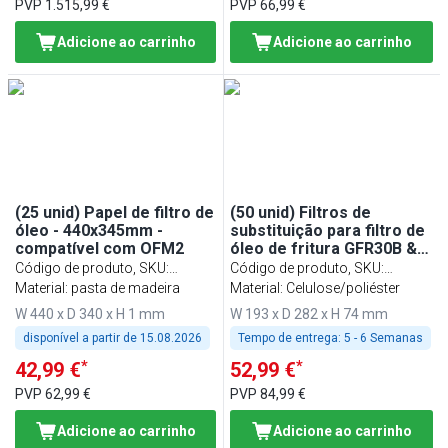
PVP
1.515,99 €
PVP
66,99 €
Adicione ao carrinho
Adicione ao carrinho
(25 unid) Papel de filtro de
(50 unid) Filtros de
óleo - 440x345mm -
substituição para filtro de
compatível com OFM2
óleo de fritura GFR30B &
GFR30E
Código de produto, SKU
:
Código de produto, SKU
:
OFPM25
Material: pasta de madeira
FGFR30
Material: Celulose/poliéster
W 440 x D 340 x H 1 mm
W 193 x D 282 x H 74 mm
disponível a partir de
15.08.2026
Tempo de entrega:
5 - 6 Semanas
*
*
42,99 €
52,99 €
PVP
62,99 €
PVP
84,99 €
Adicione ao carrinho
Adicione ao carrinho