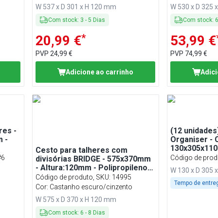
W 537 x D 301 x H 120 mm
W 530 x D 325 
Com stock
:
3
-
5
Dias
Com stock
:
*
20,99 €
53,99 €
PVP
24,99 €
PVP
74,99 €
Adicione ao carrinho
Adici
res -
(12 unidade
 -
Organiser - 
130x305x110
Cesto para talheres com
#6
Código de prod
divisórias BRIDGE - 575x370mm
- Altura:120mm - Polipropileno e
W 130 x D 305 
madeira - com 4
Código de produto, SKU
:
14995
Tempo de entre
compartimentos - porta-
Cor: Castanho escuro/cinzento
talheres amovível
W 575 x D 370 x H 120 mm
Com stock
:
6
-
8
Dias