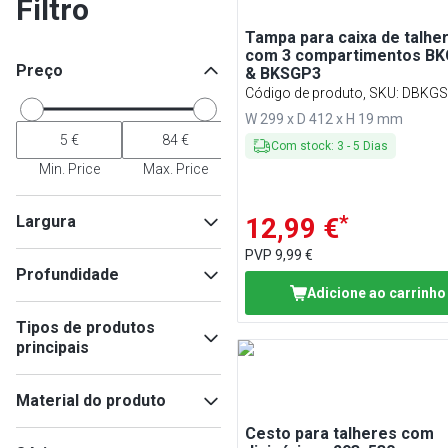
Filtro
Tampa para caixa de talhe
com 3 compartimentos B
Preço
& BKSGP3
Código de produto, SKU
:
DBKGS
W 299 x D 412 x H 19 mm
Com stock
:
3
-
5
Dias
Min. Price
Max. Price
*
Largura
12,99 €
PVP
9,99 €
Profundidade
Adicione ao carrinho
Min
Max
Tipos de produtos
principais
Min
Max
Suporte para talheres
(
15
)
Material do produto
Acessórios para peças
pequenas
(
2
)
Cesto para talheres com
Plástico
(
3
)