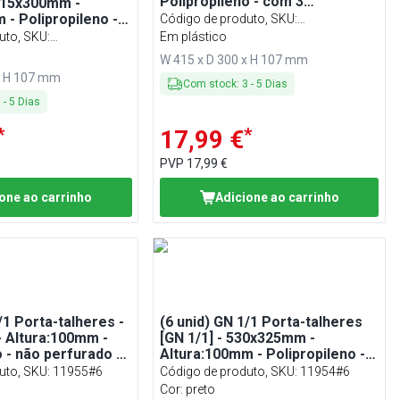
Polipropileno - com 3
 415x300mm -
compartimentos - incl. tampa -
 - Polipropileno -
Código de produto, SKU
:
Preto
timentos - incl.
uto, SKU
:
BKSGP3#DBKGS3
Em plástico
GS3
W 415 x D 300 x H 107 mm
x H 107 mm
Com stock
:
3
-
5
Dias
3
-
5
Dias
*
*
17,99 €
PVP
17,99 €
one ao carrinho
Adicione ao carrinho
/1 Porta-talheres -
(6 unid) GN 1/1 Porta-talheres
 Altura:100mm -
[GN 1/1] - 530x325mm -
o - não perfurado -
Altura:100mm - Polipropileno -
rtimentos
com 4 compartimentos - Preto
uto, SKU
:
11955#6
Código de produto, SKU
:
11954#6
Cor: preto