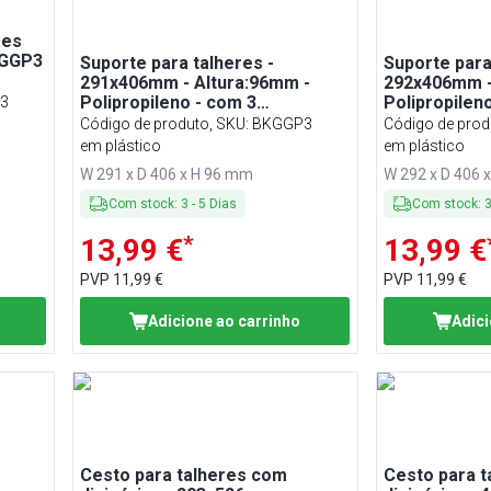
res
KGGP3
Suporte para talheres -
Suporte para
291x406mm - Altura:96mm -
292x406mm -
Polipropileno - com 3
Polipropilen
3
compartimentos - Grau
compartime
Código de produto, SKU
:
BKGGP3
Código de prod
em plástico
em plástico
W 291 x D 406 x H 96 mm
W 292 x D 406 
Com stock
:
3
-
5
Dias
Com stock
:
*
13,99 €
13,99 €
PVP
11,99 €
PVP
11,99 €
Adicione ao carrinho
Adici
Cesto para talheres com
Cesto para 