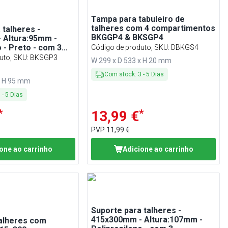
Tampa para tabuleiro de
talheres com 4 compartimentos
 talheres -
BKGGP4 & BKSGP4
 Altura:95mm -
o - Preto - com 3
Código de produto, SKU
:
DBKGS4
ntos
uto, SKU
:
BKSGP3
W 299 x D 533 x H 20 mm
Com stock
:
3
-
5
Dias
x H 95 mm
3
-
5
Dias
*
*
13,99 €
PVP
11,99 €
one ao carrinho
Adicione ao carrinho
Suporte para talheres -
415x300mm - Altura:107mm -
talheres com