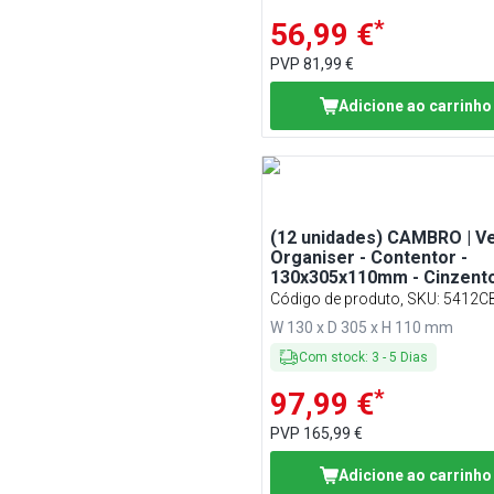
*
56,99 €
PVP
81,99 €
Adicione ao carrinho
(12 unidades) CAMBRO | V
Organiser - Contentor -
130x305x110mm - Cinzent
salpicado
Código de produto, SKU
:
5412C
W 130 x D 305 x H 110 mm
Com stock
:
3
-
5
Dias
*
97,99 €
PVP
165,99 €
Adicione ao carrinho