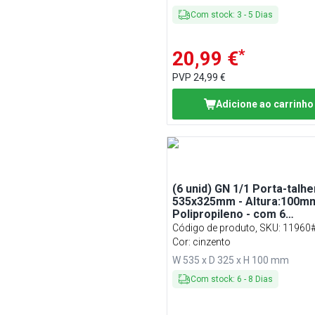
Com stock
:
3
-
5
Dias
*
20,99 €
PVP
24,99 €
Adicione ao carrinho
(6 unid) GN 1/1 Porta-talhe
535x325mm - Altura:100mm
Polipropileno - com 6
compartimentos
Código de produto, SKU
:
11960
Cor: cinzento
W 535 x D 325 x H 100 mm
Com stock
:
6
-
8
Dias