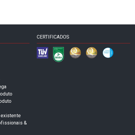
CERTIFICADOS
e
ega
roduto
roduto
 existente
fissionais &