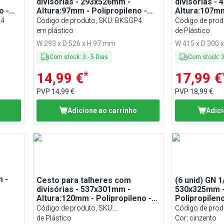
divisórias - 293x526mm -
divisórias -
o -
Altura:97mm - Polipropileno -
Altura:107mm
rau
com 4 compartimentos - Preto
com 3 compar
4
Código de produto, SKU
:
BKSGP4
Código de prod
tampa - Grau
em plástico
BKGGP3#DBK
de Plástico
W 293 x D 526 x H 97 mm
W 415 x D 300 
Com stock
:
3
-
5
Dias
Com stock
:
*
14,99 €
17,99 €
PVP
14,99 €
PVP
18,99 €
Adicione ao carrinho
Adici
 -
Cesto para talheres com
(6 unid) GN 1
divisórias - 537x301mm -
530x325mm -
pa -
Altura:120mm - Polipropileno -
Polipropilen
com 4 compartimentos - incl.
com 4 compa
Código de produto, SKU
:
Código de prod
tampa - Preto
BKSGP4#DBKGS4
de Plástico
Cor: cinzento