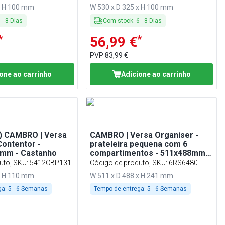
x H 100 mm
W 530 x D 325 x H 100 mm
6
-
8
Dias
Com stock
:
6
-
8
Dias
*
*
56,99 €
PVP
83,99 €
one ao carrinho
Adicione ao carrinho
s) CAMBRO | Versa
CAMBRO | Versa Organiser -
Contentor -
prateleira pequena com 6
mm - Castanho
compartimentos - 511x488mm -
cinzento salpicado
uto, SKU
:
5412CBP131
Código de produto, SKU
:
6RS6480
x H 110 mm
W 511 x D 488 x H 241 mm
ga:
5 - 6 Semanas
Tempo de entrega:
5 - 6 Semanas