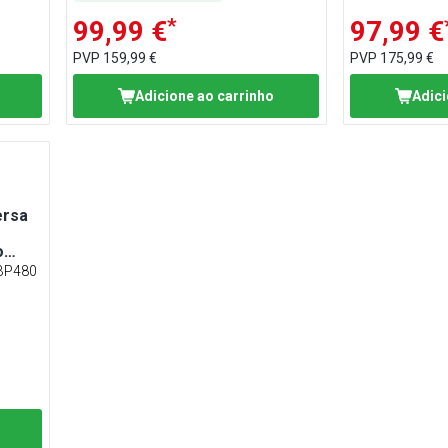
*
99,99 €
97,99 €
PVP
159,99 €
PVP
175,99 €
Adicione ao carrinho
Adici
ersa
o
BP480