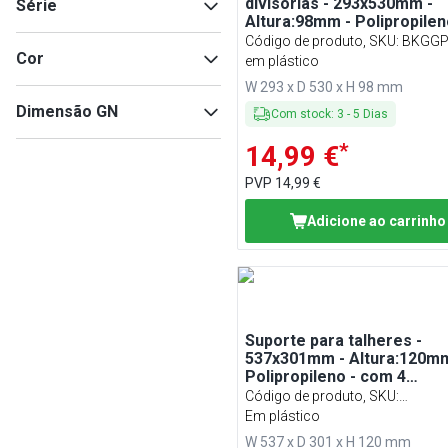
divisórias - 293x530mm -
Série
Polipropileno
(
3
)
Altura:98mm - Polipropilen
com 4 compartimentos - G
Polietileno
(
1
)
Código de produto, SKU
:
BKGGP
BRIDGE
(
1
)
Cor
em plástico
W 293 x D 530 x H 98 mm
Cinzento
(
6
)
Dimensão GN
Com stock
:
3
-
5
Dias
Preto
(
5
)
Castanho
(
2
)
*
14,99 €
1/1
(
3
)
Cinzento salpicado
(
2
)
PVP
14,99 €
Adicione ao carrinho
Suporte para talheres -
537x301mm - Altura:120mm
Polipropileno - com 4
compartimentos - incl. tam
Código de produto, SKU
:
Cinzento
BKGGP4#DBKGS4
Em plástico
W 537 x D 301 x H 120 mm