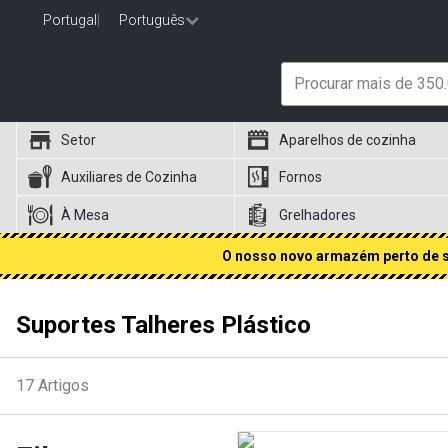
Portugal
|
Português
Setor
Aparelhos de cozinha
Auxiliares de Cozinha
Fornos
À Mesa
Grelhadores
O nosso novo armazém perto de si
Suportes Talheres Plástico
17
Artigos