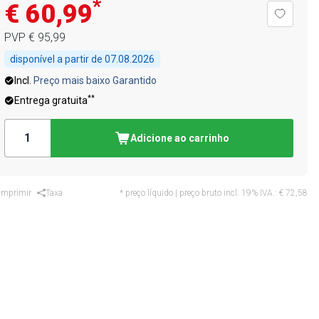
*
€ 60,99
PVP
€ 95,99
disponível a partir de
07.08.2026
Incl.
Preço mais baixo Garantido
**
Entrega gratuita
Adicione ao carrinho
Imprimir
Taxa
* preço líquido | preço bruto incl. 19% IVA.:
€ 72,58