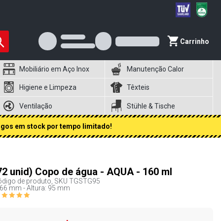
Carrinho
Mobiliário em Aço Inox
Manutenção Calor
Higiene e Limpeza
Têxteis
Ventilação
Stühle & Tische
igos em stock por tempo limitado!
72 unid) Copo de água - AQUA - 160 ml
digo de produto, SKU
TGSTG95
66 mm - Altura: 95 mm