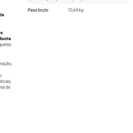
Peso bruto
10,64 kg
 de
de
,
obusta
uente.
uração,
o
ticas,
nte de