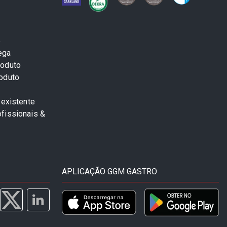
e
ega
roduto
roduto
 existente
fissionais &
APLICAÇÃO GGM GASTRO