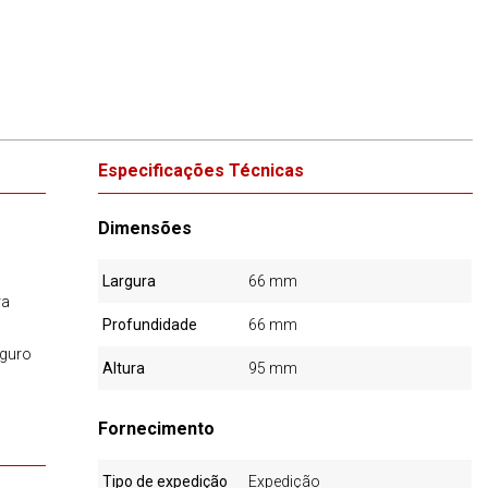
Especificações Técnicas
Dimensões
Largura
66 mm
ra
Profundidade
66 mm
guro
Altura
95 mm
Fornecimento
Tipo de expedição
Expedição