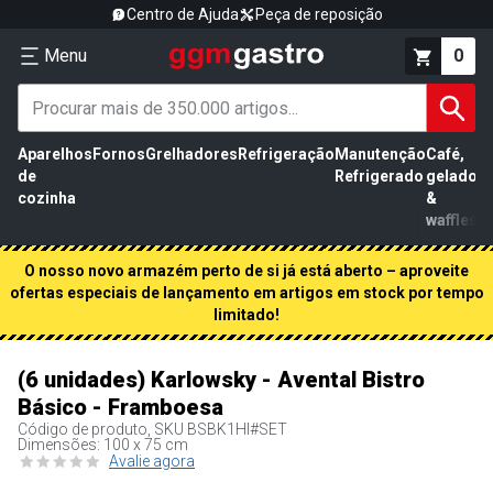
Centro de Ajuda
Peça de reposição
Menu
0
Aparelhos
Fornos
Grelhadores
Refrigeração
Manutenção
Café,
de
Refrigerado
gelados
cozinha
&
waffles
O nosso novo armazém perto de si já está aberto – aproveite
ofertas especiais de lançamento em artigos em stock por tempo
limitado!
(6 unidades) Karlowsky - Avental Bistro
Básico - Framboesa
Código de produto, SKU
BSBK1HI#SET
Dimensões: 100 x 75 cm
Avalie agora