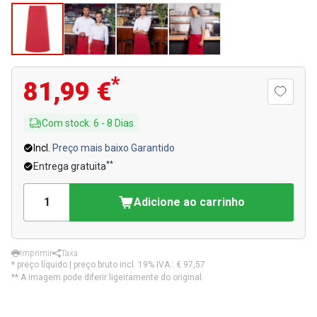
*
81,99 €
Com stock
:
6
-
8
Dias
Incl.
Preço mais baixo Garantido
**
Entrega gratuita
Adicione ao carrinho
Imprimir
Taxa
* preço líquido | preço bruto incl. 19% IVA.:
€ 97,57
** A imagem pode diferir ligeiramente do original.