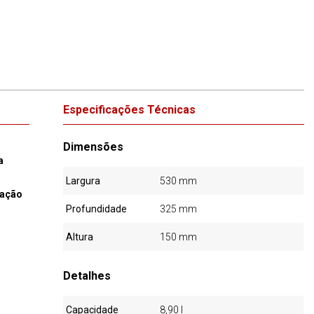
Especificações Técnicas
Dimensões
a
Largura
530 mm
cação
Profundidade
325 mm
Altura
150 mm
Detalhes
Capacidade
8,90 l