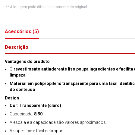
** A imagem pode diferir ligeiramente do original.
Acessórios
(
5
)
Descrição
Vantagens do produto
O
revestimento antiaderente liso poupa ingredientes e facilita 
limpeza
Material em polipropileno transparente para uma fácil identifi
do conteúdo
Design
Cor: Transparente (claro)
Capacidade:
8,90 l
A escala e a capacidade são valores aproximados
A superfície é fácil de limpar