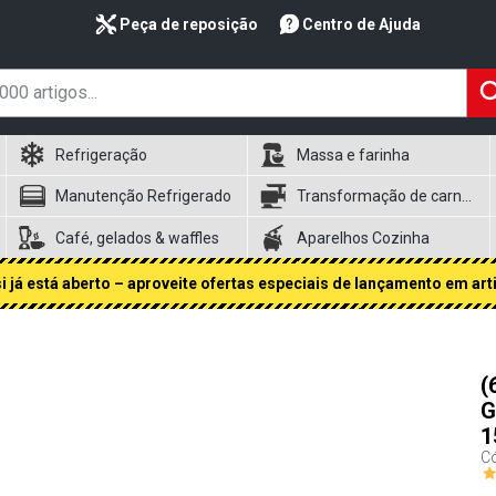
Peça de reposição
Centro de Ajuda
Refrigeração
Massa e farinha
Manutenção Refrigerado
Transformação de carnes
Café, gelados & waffles
Aparelhos Cozinha
 já está aberto – aproveite ofertas especiais de lançamento em art
(
G
1
Có