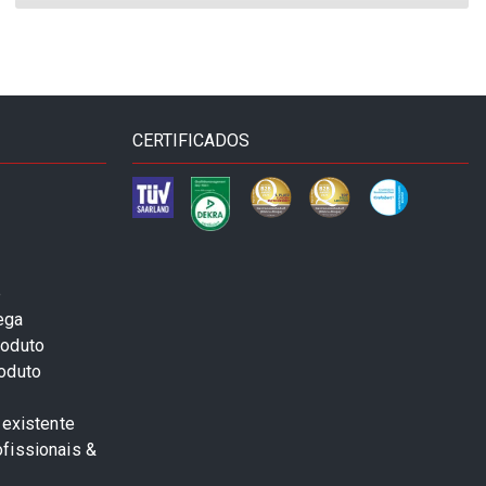
CERTIFICADOS
e
ega
roduto
roduto
 existente
fissionais &