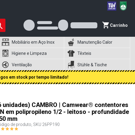
Carrinho
Mobiliário em Aço Inox
Manutenção Calor
Higiene e Limpeza
Têxteis
Ventilação
Stühle & Tische
igos em stock por tempo limitado!
6 unidades) CAMBRO | Camwear® contentores
N em polipropileno 1/2 - leitoso - profundidade
50 mm
digo de produto, SKU
26PP190