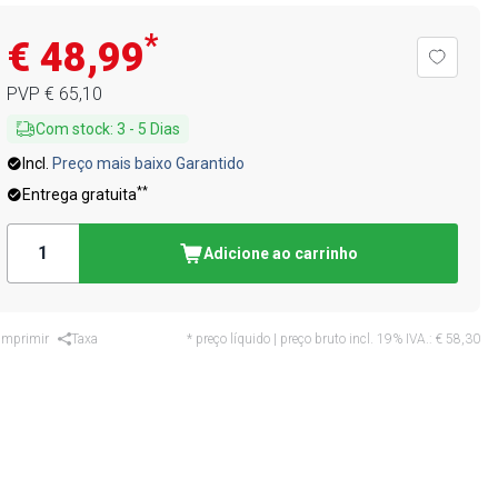
*
€ 48,99
PVP
€ 65,10
Com stock
:
3
-
5
Dias
Incl.
Preço mais baixo Garantido
**
Entrega gratuita
Adicione ao carrinho
Imprimir
Taxa
* preço líquido | preço bruto incl. 19% IVA.:
€ 58,30