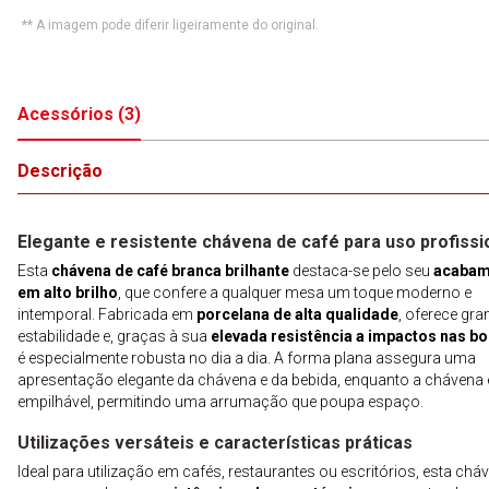
** A imagem pode diferir ligeiramente do original.
Acessórios
(
3
)
Descrição
Elegante e resistente chávena de café para uso profissi
Esta
chávena de café branca brilhante
destaca-se pelo seu
acabam
em alto brilho
, que confere a qualquer mesa um toque moderno e
intemporal. Fabricada em
porcelana de alta qualidade
, oferece gra
estabilidade e, graças à sua
elevada resistência a impactos nas b
é especialmente robusta no dia a dia. A forma plana assegura uma
apresentação elegante da chávena e da bebida, enquanto a chávena 
empilhável, permitindo uma arrumação que poupa espaço.
Utilizações versáteis e características práticas
Ideal para utilização em cafés, restaurantes ou escritórios, esta chá