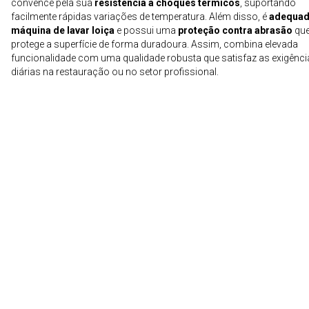
convence pela sua
resistência a choques térmicos
, suportando
facilmente rápidas variações de temperatura. Além disso, é
adequad
máquina de lavar loiça
e possui uma
proteção contra abrasão
qu
protege a superfície de forma duradoura. Assim, combina elevada
funcionalidade com uma qualidade robusta que satisfaz as exigênci
diárias na restauração ou no setor profissional.