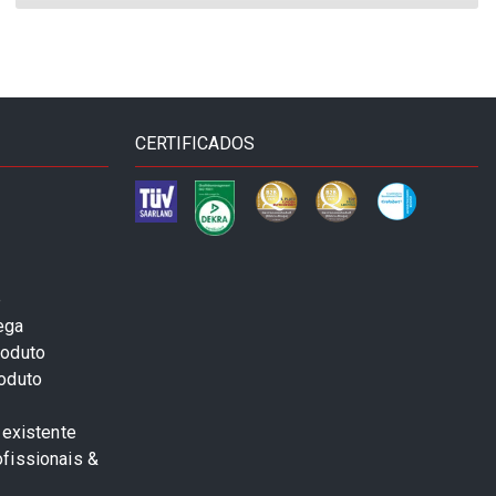
CERTIFICADOS
e
ega
roduto
roduto
 existente
fissionais &