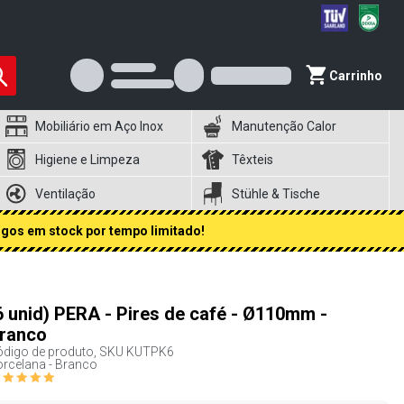
Carrinho
Mobiliário em Aço Inox
Manutenção Calor
Higiene e Limpeza
Têxteis
Ventilação
Stühle & Tische
igos em stock por tempo limitado!
6 unid) PERA - Pires de café - Ø110mm -
ranco
digo de produto, SKU
KUTPK6
rcelana - Branco