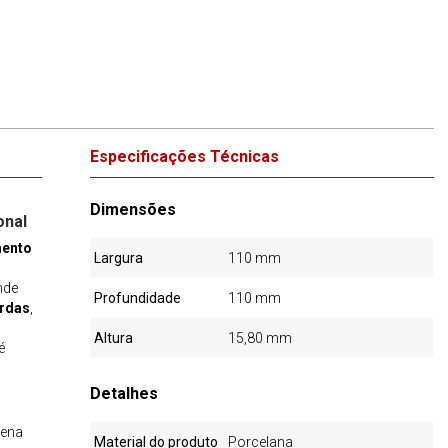
Especificações Técnicas
Dimensões
onal
ento
Largura
110 mm
nde
Profundidade
110 mm
ordas
,
Altura
15,80 mm
é
Detalhes
vena
Material do produto
Porcelana