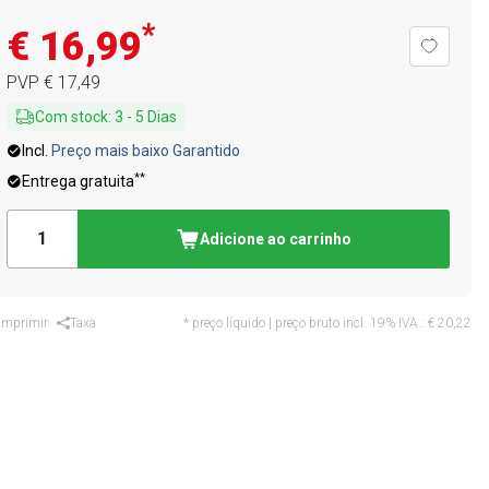
*
€ 16,99
PVP
€ 17,49
Com stock
:
3
-
5
Dias
Incl.
Preço mais baixo Garantido
**
Entrega gratuita
Adicione ao carrinho
Imprimir
Taxa
* preço líquido | preço bruto incl. 19% IVA.:
€ 20,22