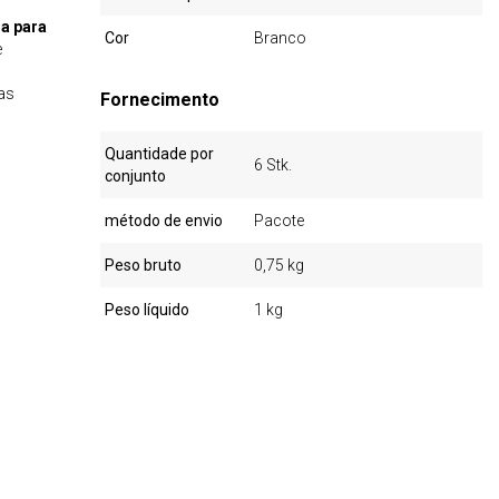
a para
Cor
Branco
e
as
Fornecimento
Quantidade por
6 Stk.
conjunto
método de envio
Pacote
Peso bruto
0,75 kg
Peso líquido
1 kg