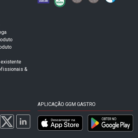
e
ega
roduto
roduto
 existente
fissionais &
APLICAÇÃO GGM GASTRO