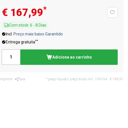
*
€ 167,99
Com stock
:
6
-
8
Dias
Incl.
Preço mais baixo Garantido
**
Entrega gratuita
Adicione ao carrinho
Imprimir
Taxa
* preço líquido | preço bruto incl. 19% IVA.:
€ 199,91