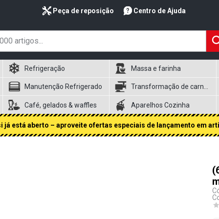
Peça de reposição
Centro de Ajuda
Refrigeração
Massa e farinha
Manutenção Refrigerado
Transformação de carnes
Café, gelados & waffles
Aparelhos Cozinha
 já está aberto – aproveite ofertas especiais de lançamento em art
(
m
Có
Co