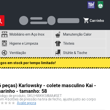
Carrinho
Mobiliário em Aço Inox
Manutenção Calor
Higiene e Limpeza
Têxteis
Ventilação
Stühle & Tische
igos em stock por tempo limitado!
6 peças) Karlowsky - colete masculino Kai -
arinho - tamanho: 58
digo de produto, SKU
HWKK58MA#SET
m 4 botões de pressão na tira de fecho, ajuste justo ao corpo
Avalie agora