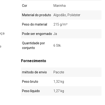
Cor
Marinha
Material do produto
Algodão, Poliéster
Peso do material
215 g/m²
nça
Pode ser engomado
Ja
Quantidade por
6 Stk.
e
conjunto
Fornecimento
método de envio
Pacote
Peso bruto
1,32 kg
Peso líquido
1,27 kg